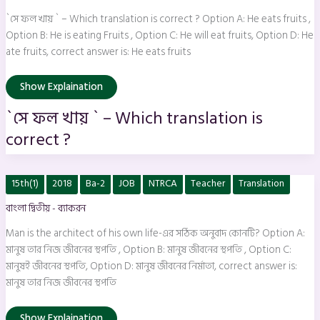
–
Which
`সে ফল খায় ` – Which translation is correct ? Option A: He eats fruits ,
translation
is
Option B: He is eating Fruits , Option C: He will eat fruits, Option D: He
correct
ate fruits, correct answer is: He eats fruits
?
Show Explaination
`সে ফল খায় ` – Which translation is
correct ?
Man
15th(1)
2018
Ba-2
JOB
NTRCA
Teacher
Translation
is
the
বাংলা দ্বিতীয় - ব্যাকরন
architect
of
his
Man is the architect of his own life-এর সঠিক অনুবাদ কোনটি? Option A:
own
life-
মানুষ তার নিজ জীবনের স্থপতি , Option B: মানুষ জীবনের স্থপতি , Option C:
এর
মানুষই জীবনের স্থপতি, Option D: মানুষ জীবনের নির্মাতা, correct answer is:
সঠিক
অনুবাদ
মানুষ তার নিজ জীবনের স্থপতি
কোনটি?
Show Explaination