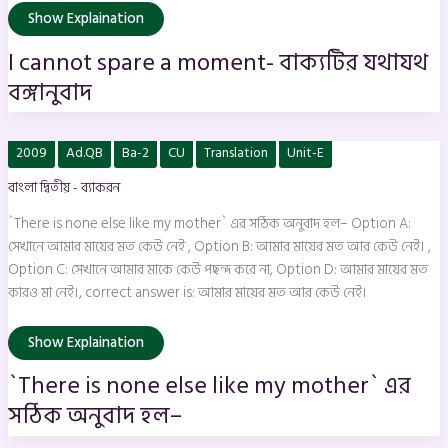
Show Explaination
I cannot spare a moment- বাক্যটির যথাযথ
বঙ্গানুবাদ
`There
2009
Ad.QB
Ba-2
CU
Translation
Unit-E
is
none
বাংলা দ্বিতীয় - ব্যাকরন
else
like
my
`There is none else like my mother` এর সঠিক অনুবাদ হল– Option A:
mother`
এর
সেখানে আমার মায়ের মত কেউ নেই , Option B: আমার মায়ের মত আর কেউ নেই। ,
সঠিক
Option C: সেখানে আমার মাকে কেউ পছন্দ করে না, Option D: আমার মায়ের মত
অনুবাদ
হল–
কারও মা নেই।, correct answer is: আমার মায়ের মত আর কেউ নেই।
Show Explaination
`There is none else like my mother` এর
সঠিক অনুবাদ হল–