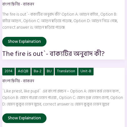
is
বাংলা দ্বিতীয় - ব্যাকরন
out`-
বাক্যটির
অনুবাদ
The fire is out`- বাক্যটির অনুবাদ কী? Option A: আগুন বাইরে , Option B:
কী?
বাইরে আগুন , Option C: আগুন ছড়িয়ে পড়েছে, Option D: আগুন নিভে গেছে,
correct answer is: আগুন ছড়িয়ে পড়েছে
Show Explaination
The fire is out`- বাক্যটির অনুবাদ কী?
`Like
2014
Ad.QB
Ba-2
BU
Translation
Unit-B
priest,
like
বাংলা দ্বিতীয় - ব্যাকরন
pupil`
এর
বাংলা
`Like priest, like pupil` এর বাংলা প্রবচন – Option A: যেমন কর্ম তেমন ফল ,
প্রবচন
–
Option B: যেমন গাওয়া তেমন পাওয়া , Option C: যেমন গুরু তেমন চেলা, Option
D: যেমন কুকুর তেমন মুগুর, correct answer is: যেমন কুকুর তেমন মুগুর
Show Explaination