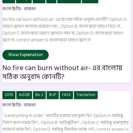
fire
can
বাংলা দ্বিতীয় - ব্যাকরন
burn
without
air-
No fire can burn without air- এর বাংলায় সঠিক অনুবাদ কোনটি? Option A:
এর
বাংলায়
আগুন জ্বলতে বাতাসের প্রয়োজন হয়। , Option B: বাতাস ছাড়া আগুন নিভে না ,
সঠিক
Option C: বাতাস ছাড়া আগুন জ্বালাতে পারে না, Option D: বাতাস ছাড়া আগুন
অনুবাদ
কোনটি?
জ্বলে না, correct answer is: বাতাস ছাড়া আগুন জ্বলে না
Show Explaination
No fire can burn without air- এর বাংলায়
সঠিক অনুবাদ কোনটি?
`Is
2019
Ad.QB
Ba-2
BUP
FASS
Translation
everything
in
বাংলা দ্বিতীয় - ব্যাকরন
order`
বাক্যটির
যথাযথ
`Is everything in order` বাক্যটির যথাযথ বঙ্গানুবাদ কি? Option A: সবকিছু
বঙ্গানুবাদ
কি?
নির্দেশ মতো হয়েছে কি? , Option B: সবকিছুঠিক? , Option C: সবকিছু ক্রমানুসারে
সাজানো আছে কি?, Option D: সবকিছু ঠিকঠাক আছে তো?, correct answer is: