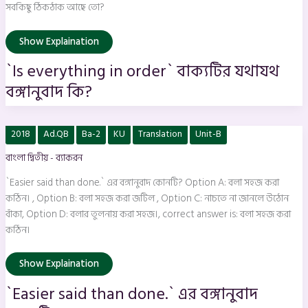
সবকিছু ঠিকঠাক আছে তো?
Show Explaination
`Is everything in order` বাক্যটির যথাযথ
বঙ্গানুবাদ কি?
`Easier
2018
Ad.QB
Ba-2
KU
Translation
Unit-B
said
than
বাংলা দ্বিতীয় - ব্যাকরন
done.`
এর
বঙ্গানুবাদ
`Easier said than done.` এর বঙ্গানুবাদ কোনটি? Option A: বলা সহজ করা
কোনটি?
কঠিন। , Option B: বলা সহজ করা জটিল , Option C: নাচতে না জানলে উঠোন
বাঁকা, Option D: বলার তুলনায় করা সহজ।, correct answer is: বলা সহজ করা
কঠিন।
Show Explaination
`Easier said than done.` এর বঙ্গানুবাদ