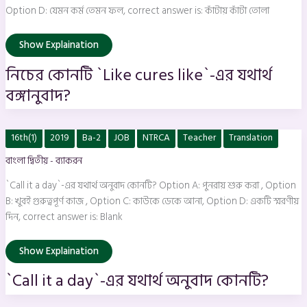
Option D: যেমন কর্ম তেমন ফল, correct answer is: কাঁটায় কাঁটা তোলা
Show Explaination
নিচের কোনটি `Like cures like`-এর যথার্থ
বঙ্গানুবাদ?
`Call
16th(1)
2019
Ba-2
JOB
NTRCA
Teacher
Translation
it
a
বাংলা দ্বিতীয় - ব্যাকরন
day`-
এর
যথার্থ
`Call it a day`-এর যথার্থ অনুবাদ কোনটি? Option A: পুনরায় শুরু করা , Option
অনুবাদ
কোনটি?
B: খুবই গুরুত্বপূর্ণ কাজ , Option C: কাউকে ডেকে আনা, Option D: একটি স্মরণীয়
দিন, correct answer is: Blank
Show Explaination
`Call it a day`-এর যথার্থ অনুবাদ কোনটি?