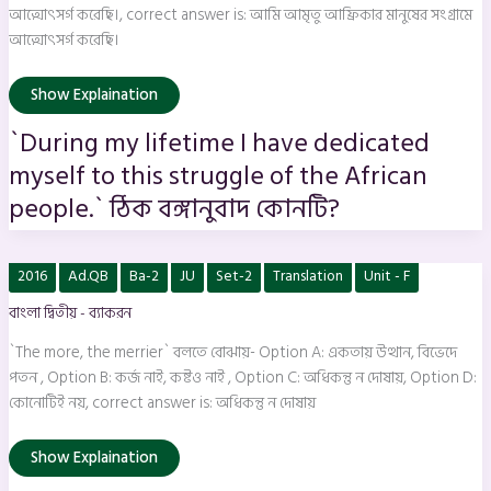
people.`
আত্মোৎসর্গ করেছি।, correct answer is: আমি আমৃতু আফ্রিকার মানুষের সংগ্রামে
ঠিক
বঙ্গানুবাদ
আত্মোৎসর্গ করেছি।
কোনটি?
Show Explaination
`During my lifetime I have dedicated
myself to this struggle of the African
people.` ঠিক বঙ্গানুবাদ কোনটি?
`The
2016
Ad.QB
Ba-2
JU
Set-2
Translation
Unit - F
more,
the
বাংলা দ্বিতীয় - ব্যাকরন
merrier`
বলতে
বোঝায়-
`The more, the merrier` বলতে বোঝায়- Option A: একতায় উত্থান, বিভেদে
পতন , Option B: কর্জ নাই, কষ্টও নাই , Option C: অধিকন্তু ন দোষায়, Option D:
কোনোটিই নয়, correct answer is: অধিকন্তু ন দোষায়
Show Explaination