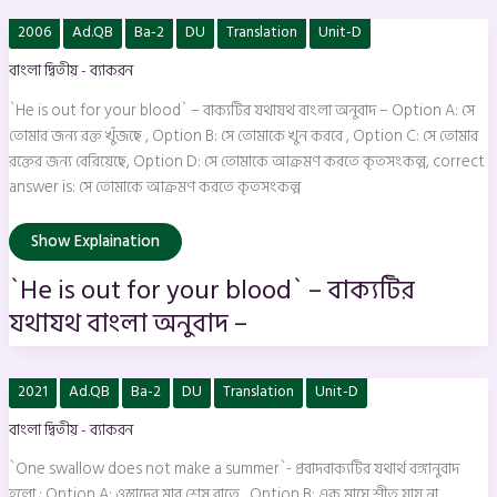
`He
2006
Ad.QB
Ba-2
DU
Translation
Unit-D
is
out
বাংলা দ্বিতীয় - ব্যাকরন
for
your
blood`
`He is out for your blood` – বাক্যটির যথাযথ বাংলা অনুবাদ – Option A: সে
–
বাক্যটির
তোমার জন্য রক্ত খুঁজছে , Option B: সে তোমাকে খুন করবে , Option C: সে তোমার
যথাযথ
রক্তের জন্য বেরিয়েছে, Option D: সে তোমাকে আক্রমণ করতে কৃতসংকল্প, correct
বাংলা
অনুবাদ
answer is: সে তোমাকে আক্রমণ করতে কৃতসংকল্প
–
Show Explaination
`He is out for your blood` – বাক্যটির
যথাযথ বাংলা অনুবাদ –
`One
2021
Ad.QB
Ba-2
DU
Translation
Unit-D
swallow
does
বাংলা দ্বিতীয় - ব্যাকরন
not
make
a
`One swallow does not make a summer`- প্রবাদবাক্যটির যথার্থ বঙ্গানুবাদ
summer`-
প্রবাদবাক্যটির
হলো : Option A: ওস্তাদের মার শেষ রাতে , Option B: এক মাঘে শীত যায় না ,