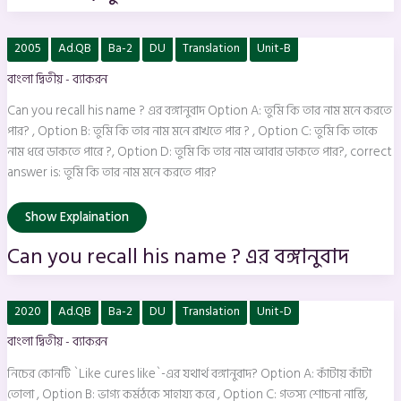
Can
2005
Ad.QB
Ba-2
DU
Translation
Unit-B
you
recall
বাংলা দ্বিতীয় - ব্যাকরন
his
name
?
Can you recall his name ? এর বঙ্গানুবাদ Option A: তুমি কি তার নাম মনে করতে
এর
বঙ্গানুবাদ
পার? , Option B: তুমি কি তার নাম মনে রাখতে পার ? , Option C: তুমি কি তাকে
নাম ধরে ডাকতে পারে ?, Option D: তুমি কি তার নাম আবার ডাকতে পার?, correct
answer is: তুমি কি তার নাম মনে করতে পার?
Show Explaination
Can you recall his name ? এর বঙ্গানুবাদ
নিচের
2020
Ad.QB
Ba-2
DU
Translation
Unit-D
কোনটি
`Like
বাংলা দ্বিতীয় - ব্যাকরন
cures
like`-
এর
নিচের কোনটি `Like cures like`-এর যথার্থ বঙ্গানুবাদ? Option A: কাঁটায় কাঁটা
যথার্থ
বঙ্গানুবাদ?
তোলা , Option B: ভাগ্য কর্মঠকে সাহায্য করে , Option C: গতস্য শোচনা নাস্তি,