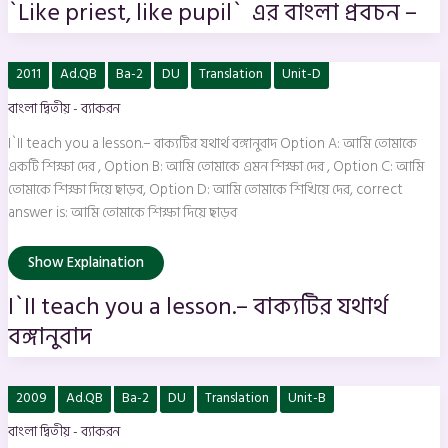
`Like priest, like pupil` এর বাংলা প্রবচন –
I`II
2011
Ad.QB
Ba-2
DU
Translation
Unit-D
teach
you
বাংলা দ্বিতীয় - ব্যাকরন
a
lesson.–
বাক্যটির
I`II teach you a lesson.– বাক্যটির যথার্থ বঙ্গানুবাদ Option A: আমি তোমাকে
যথার্থ
বঙ্গানুবাদ
একটি শিক্ষা দের , Option B: আমি তোমাকে এমন শিক্ষা দের , Option C: আমি
তোমাকে শিক্ষা দিয়ে ছাড়ব, Option D: আমি তোমাকে শিখিয়ে দের, correct
answer is: আমি তোমাকে শিক্ষা দিয়ে ছাড়ব
Show Explaination
I`II teach you a lesson.– বাক্যটির যথার্থ
বঙ্গানুবাদ
`To
2009
Ad.QB
Ba-2
DU
Translation
Unit-B
keep
up
বাংলা দ্বিতীয় - ব্যাকরন
appearances`
কথাটির