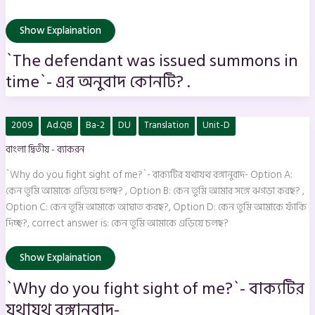
Show Explaination
`The defendant was issued summons in
time`- এর অনুবাদ কোনটি? .
`Why
2009
Ad.QB
Ba-2
DU
Translation
Unit-D
do
you
বাংলা দ্বিতীয় - ব্যাকরন
fight
sight
of
`Why do you fight sight of me?`- বাক্যটির যথাযথ বঙ্গানুবাদ- Option A:
me?
`-
কেন তুমি আমাকে এড়িয়ে চলছ? , Option B: কেন তুমি আমার সঙ্গে ঝগড়া করছ? ,
বাক্যটির
Option C: কেন তুমি আমাকে আঘাত করছ?, Option D: কেন তুমি আমাকে ফাঁকি
যথাযথ
বঙ্গানুবাদ-
দিচ্ছ?, correct answer is: কেন তুমি আমাকে এড়িয়ে চলছ?
Show Explaination
`Why do you fight sight of me?`- বাক্যটির
যথাযথ বঙ্গানুবাদ-