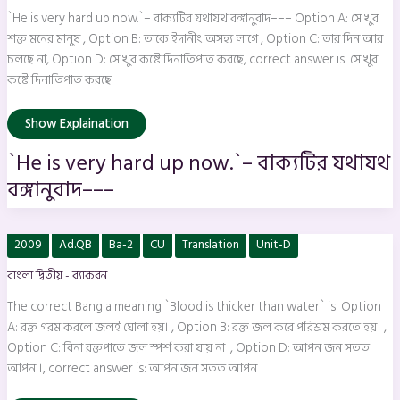
now.`–
`He is very hard up now.`– বাক্যটির যথাযথ বঙ্গানুবাদ––– Option A: সে খুব
বাক্যটির
যথাযথ
শক্ত মনের মানুষ , Option B: তাকে ইদানীং অসহ্য লাগে , Option C: তার দিন আর
বঙ্গানুবাদ–––
চলছে না, Option D: সে খুব কষ্টে দিনাতিপাত করছে, correct answer is: সে খুব
কষ্টে দিনাতিপাত করছে
Show Explaination
`He is very hard up now.`– বাক্যটির যথাযথ
বঙ্গানুবাদ–––
The
2009
Ad.QB
Ba-2
CU
Translation
Unit-D
correct
Bangla
বাংলা দ্বিতীয় - ব্যাকরন
meaning
`Blood
is
The correct Bangla meaning `Blood is thicker than water` is: Option
thicker
than
A: রক্ত গরম করলে জলই ঘোলা হয়। , Option B: রক্ত জল করে পরিশ্রম করতে হয়। ,
water`
Option C: বিনা রক্তপাতে জল স্পর্শ করা যায় না ৷, Option D: আপন জন সতত
is:
আপন ।, correct answer is: আপন জন সতত আপন ।