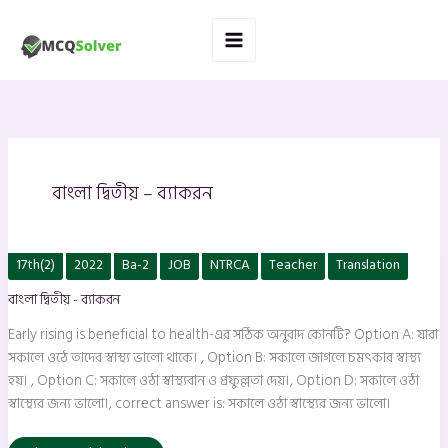
Skip
to
content
বাংলা দ্বিতীয় – ব্যাকরন
Early
17th(2)
2022
Ba-2
JOB
NTRCA
Teacher
Translation
rising
is
বাংলা দ্বিতীয় - ব্যাকরন
beneficial
to
health-
Early rising is beneficial to health-এর সঠিক অনুবাদ কোনটি? Option A: যারা
এর
সঠিক
সকালে ওঠে তাদের স্বাস্থ্য ভালো থাকে। , Option B: সকালে জাগলে চমৎকার স্বাস্থ্য
অনুবাদ
হয়। , Option C: সকালে ওঠা স্বাস্থ্যবান ও প্রফুল্লতা দেয়।, Option D: সকালে ওঠা
কোনটি?
স্বাস্থ্যের জন্য ভালো।, correct answer is: সকালে ওঠা স্বাস্থ্যের জন্য ভালো।