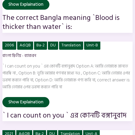
Show Explaination
The correct Bangla meaning `Blood is
thicker than water` is:
`
2006
Ad.QB
Ba-2
DU
Translation
Unit-B
I
can
বাংলা দ্বিতীয় - ব্যাকরন
count
on
you
` I can count on you ` এর কোনটি বঙ্গানুবাদ Option A: আমি তোমাকে মানতে
`
এর
পারছি না , Option B: তুমি আমার গণনার মধ্যে নও , Option C: আমি তোমার ওপর
কোনটি
ভরসা করতে পারি না, Option D: আমি তোমাকে গণ্য করি না, correct answer is:
বঙ্গানুবাদ
আমি তোমার ওপর ভরসা করতে পারি না
Show Explaination
` I can count on you ` এর কোনটি বঙ্গানুবাদ
No
2021
Ad.QB
Ba-2
DU
Translation
Unit-A