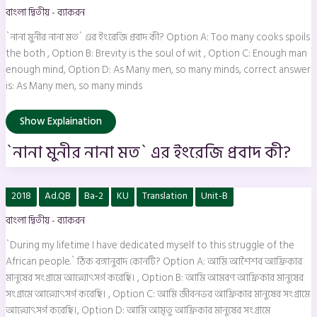
নানা
বাংলা দ্বিতীয় - ব্যাকরন
মত`
এর
ইংরেজি
`নানা মুনীর নানা মত` এর ইংরেজি প্রবাদ কী? Option A: Too many cooks spoils
প্রবাদ
কী?
the both , Option B: Brevity is the soul of wit , Option C: Enough man
enough mind, Option D: As Many men, so many minds, correct answer
is: As Many men, so many minds
Show Explaination
`নানা মুনীর নানা মত` এর ইংরেজি প্রবাদ কী?
`During
2018
Ad.QB
Ba-2
KU
Translation
Unit-B
my
lifetime
বাংলা দ্বিতীয় - ব্যাকরন
I
have
dedicated
`During my lifetime I have dedicated myself to this struggle of the
myself
to
African people.` ঠিক বঙ্গানুবাদ কোনটি? Option A: আমি আশৈশব আফ্রিকার
this
মানুষের সংগ্রামে আত্মোৎসর্গ করেছি। , Option B: আমি আমরণ আফ্রিকার মানুষের
struggle
of
সংগ্রামে আত্মোৎসর্গ করেছি। , Option C: আমি জীবনভর আফ্রিকার মানুষের সংগ্রামে
the
African
আত্মোৎসর্গ করেছি।, Option D: আমি আমৃতু আফ্রিকার মানুষের সংগ্রামে