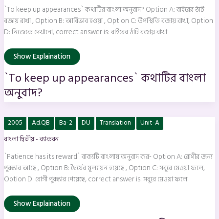
বাংলা
`To keep up appearances` কথাটির বাংলা অনুবাদ? Option A: বাইরের ঠাট
অনুবাদ?
বজায় রাখা , Option B: আর্বিভাব হওয়া , Option C: উপস্থিতি বজায় রাখা, Option
D: নিজেকে দেখানো, correct answer is: বাইরের ঠাট বজায় রাখা
Show Explaination
`To keep up appearances` কথাটির বাংলা
অনুবাদ?
`Patience
2005
Ad.QB
Ba-2
DU
Translation
Unit-A
has
its
বাংলা দ্বিতীয় - ব্যাকরন
reward`
বাক্যটি
বাংলায়
`Patience has its reward` বাক্যটি বাংলায় অনুবাদ কর- Option A: রোগীর জন্য
অনুবাদ
কর-
পুরস্কার আছে , Option B: ধৈর্যের মূল্যায়ন হয়েছে , Option C: সবুরে মেওয়া ফলে,
Option D: রোগী পুরস্কার পেয়েছে, correct answer is: সবুরে মেওয়া ফলে
Show Explaination