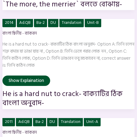
`The more, the merrier` বলতে বোঝায়-
He
2014
Ad.QB
Ba-2
DU
Translation
Unit-B
is
a
বাংলা দ্বিতীয় - ব্যাকরন
hard
nut
to
He is a hard nut to crack- বাক্যাটির ঠিক বাংলা অনুবাদ- Option A: তিনি হলেন
crack-
বাক্যাটির
শক্ত বাদাম যা ভাঙা যায় না , Option B: তিনি ভেঙ্গে পরার লোক নন , Option C:
ঠিক
তিনি কঠিন লোক, Option D: তিনি ভাঙবেন তবু মচকাবেন না, correct answer
বাংলা
অনুবাদ-
is: তিনি কঠিন লোক
Show Explaination
He is a hard nut to crack- বাক্যাটির ঠিক
বাংলা অনুবাদ-
`He
2011
Ad.QB
Ba-2
DU
Translation
Unit-A
is
very
বাংলা দ্বিতীয় - ব্যাকরন
hard
up