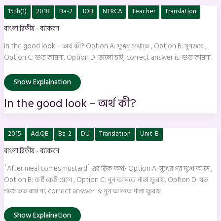
In
15th(1)
2018
Ba-2
JOB
NTRCA
Teacher
Translation
the
good
বাংলা দ্বিতীয় - ব্যাকরন
look
–
অর্থ
In the good look – অর্থ কী? Option A: সুন্দর দেখাতে , Option B: সুনজরে ,
কী?
Option C: শুভ কামনা, Option D: ভালো চাই, correct answer is: শুভ কামনা
Show Explaination
In the good look – অর্থ কী?
`After
2015
Ad.QB
Ba-2
DU
Translation
Unit-B
meal
comes
বাংলা দ্বিতীয় - ব্যাকরন
mustard`
এর
ঠিক
`After meal comes mustard` এর ঠিক অর্থ- Option A: সুখের পর দুঃখ আসে ,
অর্থ-
Option B: কষ্ট কেষ্ট মেলে , Option C: নুন আনতে পান্তা ফুরায়, Option D: যত
গর্জে তত বর্ষে না, correct answer is: নুন আনতে পান্তা ফুরায়
Show Explaination