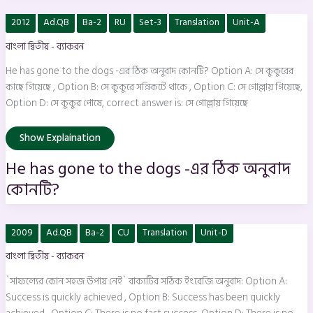
He
2012
Ad.QB
Ba-2
RU
Set-3
Translation
Unit-A
has
gone
বাংলা দ্বিতীয় - ব্যাকরন
to
the
dogs
He has gone to the dogs -এর ঠিক অনুবাদ কোনটি? Option A: সে কুকুরের
-এর
ঠিক
কাছে গিয়েছে , Option B: সে কুকুরে সন্নিকটে থাকে , Option C: সে গোল্লায় গিয়েছে,
অনুবাদ
Option D: সে কুকুর পোষে, correct answer is: সে গোল্লায় গিয়েছে
কোনটি?
Show Explaination
He has gone to the dogs -এর ঠিক অনুবাদ
কোনটি?
`সাফল্যের
2009
Ad.QB
Ba-2
CU
Translation
Unit-D
কোন
সহজ
বাংলা দ্বিতীয় - ব্যাকরন
উপায়
নেই`
বাক্যটির
`সাফল্যের কোন সহজ উপায় নেই` বাক্যটির সঠিক ইংরেজি অনুবাদ: Option A:
সঠিক
ইংরেজি
Success is quickly achieved , Option B: Success has been quickly
অনুবাদ: