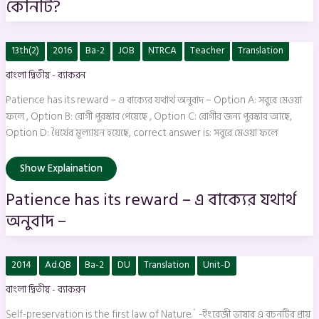
কোনটি?
Patience
13th(2)
2016
Ba-2
JOB
NTRCA
Teacher
Translation
has
its
বাংলা দ্বিতীয় - ব্যাকরন
reward
–
এ
Patience has its reward – এ বাক্যের যথার্থ অনুবাদ – Option A: সবুরে মেওয়া
বাক্যের
যথার্থ
ফলে , Option B: রোগী পুরস্কার পেয়েছে , Option C: রোগীর জন্য পুরস্কার আছে,
অনুবাদ
Option D: ধৈর্যের মূল্যায়ন হয়েছে, correct answer is: সবুরে মেওয়া ফলে
–
Show Explaination
Patience has its reward – এ বাক্যের যথার্থ
অনুবাদ –
Self-
2014
Ad.QB
Ba-2
DU
Translation
Unit-D
preservation
is
বাংলা দ্বিতীয় - ব্যাকরন
the
first
law
Self-preservation is the first law of Nature.` -ইংরেজী ভাষার এ বচনটির প্রায়