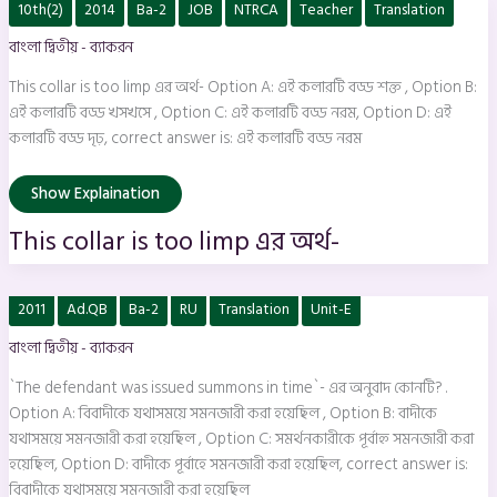
This
10th(2)
2014
Ba-2
JOB
NTRCA
Teacher
Translation
collar
is
বাংলা দ্বিতীয় - ব্যাকরন
too
limp
এর
This collar is too limp এর অর্থ- Option A: এই কলারটি বড্ড শক্ত , Option B:
অর্থ-
এই কলারটি বড্ড খসখসে , Option C: এই কলারটি বড্ড নরম, Option D: এই
কলারটি বড্ড দৃঢ়, correct answer is: এই কলারটি বড্ড নরম
Show Explaination
This collar is too limp এর অর্থ-
`The
2011
Ad.QB
Ba-2
RU
Translation
Unit-E
defendant
was
বাংলা দ্বিতীয় - ব্যাকরন
issued
summons
in
`The defendant was issued summons in time`- এর অনুবাদ কোনটি? .
time`-
এর
Option A: বিবাদীকে যথাসময়ে সমনজারী করা হয়েছিল , Option B: বাদীকে
অনুবাদ
যথাসময়ে সমনজারী করা হয়েছিল , Option C: সমর্থনকারীকে পূর্বাহ্ন সমনজারী করা
কোনটি?
.
হয়েছিল, Option D: বাদীকে পূর্বাহে সমনজারী করা হয়েছিল, correct answer is:
বিবাদীকে যথাসময়ে সমনজারী করা হয়েছিল