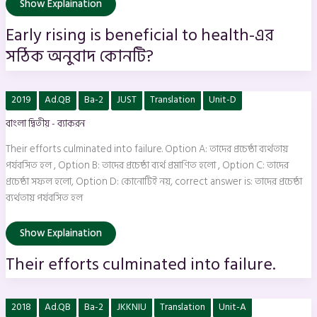
Show Explaination
Early rising is beneficial to health-এর
সঠিক অনুবাদ কোনটি?
Their
2019
Ad.QB
Ba-2
JUST
Translation
Unit-D
efforts
culminated
বাংলা দ্বিতীয় - ব্যাকরন
into
failure.
Their efforts culminated into failure. Option A: তাদের প্রচেষ্ঠা ব্যর্থতায়
পর্যবসিত হল , Option B: তাদের প্রচেষ্ঠা ব্যর্থ প্রমাণিত হলো , Option C: তাদের
প্রচেষ্ঠা সফল হলো, Option D: কোনোটিই নয়, correct answer is: তাদের প্রচেষ্ঠা
ব্যর্থতায় পর্যবসিত হল
Show Explaination
Their efforts culminated into failure.
`once
2018
Ad.QB
Ba-2
JKKNIU
Translation
Unit-A
bitten,