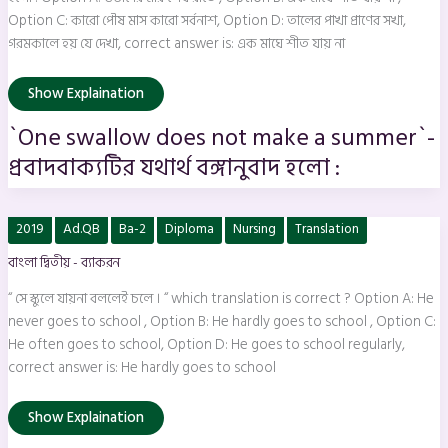
যথার্থ
Option C: কারো পৌষ মাস কারো সর্বনাশ, Option D: তালের পাখা প্রাণের সখা,
বঙ্গানুবাদ
হলো
গরমকালে হয় যে দেখা, correct answer is: এক মাঘে শীত যায় না
:
Show Explaination
`One swallow does not make a summer`-
প্রবাদবাক্যটির যথার্থ বঙ্গানুবাদ হলো :
“
2019
Ad.QB
Ba-2
Diploma
Nursing
Translation
সে
স্কুলে
বাংলা দ্বিতীয় - ব্যাকরন
যায়না
বললেই
চলে
“ সে স্কুলে যায়না বললেই চলে । “ which translation is correct ? Option A: He
।
“
never goes to school , Option B: He hardly goes to school , Option C:
which
He often goes to school, Option D: He goes to school regularly,
translation
is
correct answer is: He hardly goes to school
correct
?
Show Explaination