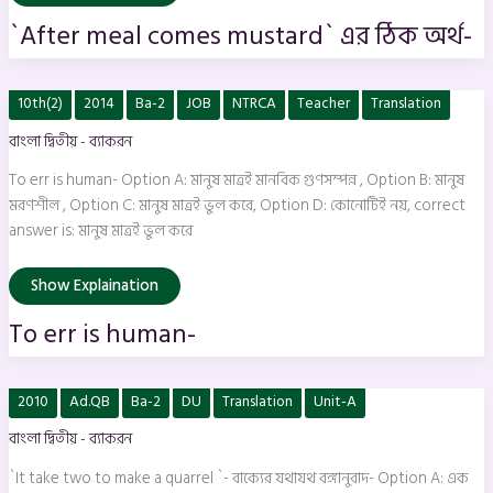
`After meal comes mustard` এর ঠিক অর্থ-
To
10th(2)
2014
Ba-2
JOB
NTRCA
Teacher
Translation
err
is
বাংলা দ্বিতীয় - ব্যাকরন
human-
To err is human- Option A: মানুষ মাত্রই মানবিক গুণসম্পন্ন , Option B: মানুষ
মরণশীল , Option C: মানুষ মাত্রই ভুল করে, Option D: কোনোটিই নয়, correct
answer is: মানুষ মাত্রই ভুল করে
Show Explaination
To err is human-
`It
2010
Ad.QB
Ba-2
DU
Translation
Unit-A
take
two
বাংলা দ্বিতীয় - ব্যাকরন
to
make
a
`It take two to make a quarrel `- বাক্যের যথাযথ বঙ্গানুবাদ- Option A: এক
quarrel