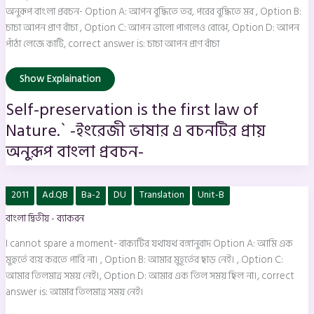
of
Nature.`
অনুরূপ বাংলা প্রবচন- Option A: আপন বুদ্ধিতে তর, পরের বুদ্ধিতে মর , Option B:
-ইংরেজী
চাচা আপন প্রাণ বাঁচা , Option C: আপন ভালো পাগলেও বোঝে, Option D: আপন
ভাষার
এ
পাঁঠা লেজে কাটি, correct answer is: চাচা আপন প্রাণ বাঁচা
বচনটির
প্রায়
অনুরূপ
Show Explaination
বাংলা
প্রবচন-
Self-preservation is the first law of
Nature.` -ইংরেজী ভাষার এ বচনটির প্রায়
অনুরূপ বাংলা প্রবচন-
I
2011
Ad.QB
Ba-2
DU
Translation
Unit-B
cannot
spare
বাংলা দ্বিতীয় - ব্যাকরন
a
moment-
বাক্যটির
I cannot spare a moment- বাক্যটির যথাযথ বঙ্গানুবাদ Option A: আমি এক
যথাযথ
বঙ্গানুবাদ
মুহুর্তে ব্যয় করতে পারি না। , Option B: আমার মুহূর্তের ছাড় নেই। , Option C:
আমার তিলমাত্র সময় নেই।, Option D: আমার এক তিল সময় ছিল না।, correct
answer is: আমার তিলমাত্র সময় নেই।