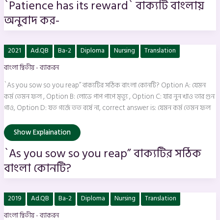
`Patience has its reward` বাক্যটি বাংলায়
অনুবাদ কর-
`As
2021
Ad.QB
Ba-2
Diploma
Nursing
Translation
you
sow
বাংলা দ্বিতীয় - ব্যাকরন
so
you
reap”
`As you sow so you reap” বাক্যটির সঠিক বাংলা কোনটি? Option A: যেমন
বাক্যটির
সঠিক
কর্ম তেমন ফল , Option B: লোভে পাপ পাপে মৃত্যু , Option C: যার নুন খাও তার গুন
বাংলা
গাও, Option D: যত গর্জে তত বর্ষে না, correct answer is: যেমন কর্ম তেমন ফল
কোনটি?
Show Explaination
`As you sow so you reap” বাক্যটির সঠিক
বাংলা কোনটি?
`সে
2019
Ad.QB
Ba-2
Diploma
Nursing
Translation
ফল
খায়
বাংলা দ্বিতীয় - ব্যাকরন
`