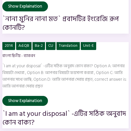
Show Explaination
`নানা মুনির নানা মত` প্রবাদটির ইংরেজি রূপ
কোনটি?
`I
2014
Ad.QB
Ba-2
CU
Translation
Unit-E
am
at
বাংলা দ্বিতীয় - ব্যাকরন
your
disposal`
-এটির
`I am at your disposal` -এটির সঠিক অনুবাদ কোন বাক্য? Option A: আপনার
সঠিক
অনুবাদ
বিষয়টা দেখবো , Option B: আপনার বিষয়টা ফয়সালা করবো , Option C: আমি
কোন
আপনার সাথে আছি, Option D: আমি আপনারা সেবায় প্রস্তুত, correct answer is:
বাক্য?
আমি আপনারা সেবায় প্রস্তুত
Show Explaination
`I am at your disposal` -এটির সঠিক অনুবাদ
কোন বাক্য?