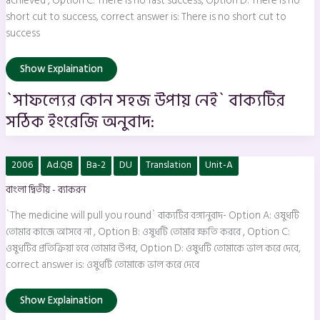
achieved , Option C: There is no fast success, Option D: There is no
short cut to success, correct answer is: There is no short cut to
success
Show Explaination
`সাফল্যের কোন সহজ উপায় নেই` বাক্যটির
সঠিক ইংরেজি অনুবাদ:
`The
2006
Ad.QB
Ba-2
DU
Translation
Unit-A
medicine
will
বাংলা দ্বিতীয় - ব্যাকরন
pull
you
round`
`The medicine will pull you round` বাক্যটির বঙ্গানুবাদ- Option A: ওষুধটি
বাক্যটির
বঙ্গানুবাদ-
তোমার কাজে আসবে না , Option B: ওষুধটি তোমার ক্ষতি করবে , Option C:
ওষুধটির প্রতিক্রিয়া হবে তোমার উপর, Option D: ওষুধটি তোমাকে ভাল করে দেবে,
correct answer is: ওষুধটি তোমাকে ভাল করে দেবে
Show Explaination