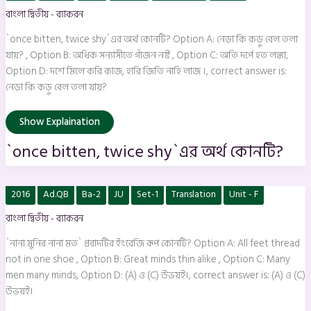
twice
বাংলা দ্বিতীয় - ব্যাকরন
shy`এর
অর্থ
কোনটি?
`once bitten, twice shy`এর অর্থ কোনটি? Option A: নেড়া কি কড়ু বেল তলা
যায়? , Option B: অধিক সন্যাসীতে গাঁজন নষ্ট , Option C: অতি দর্পে হত লঙ্কা,
Option D: দশে মিলে করি কাজ, হারি জিতি নাহি লাজ ।, correct answer is:
নেড়া কি কড়ু বেল তলা যায়?
Show Explaination
`once bitten, twice shy`এর অর্থ কোনটি?
`নানা
2016
Ad.QB
Ba-2
JU
Set-1
Translation
Unit - F
মুনির
নানা
বাংলা দ্বিতীয় - ব্যাকরন
মত`
প্রবাদটির
ইংরেজি
`নানা মুনির নানা মত` প্রবাদটির ইংরেজি রূপ কোনটি? Option A: All feet thread
রূপ
কোনটি?
not in one shoe , Option B: Great minds thin alike , Option C: Many
men many minds, Option D: (A) ও (C) উভয়ই।, correct answer is: (A) ও (C)
উভয়ই।