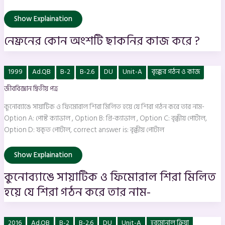
Show Explaination
নেফ্রনের কোন অংশটি ছাকনির কাজ করে ?
কুনোব্যাঙে
1999
Ad.QB
B-2
B-2.6
DU
Unit-A
বৃক্কের গঠন ও কাজ
সায়াটিক
ও
জীববিজ্ঞান দ্বিতীয় পত্র
ফিমোরাল
শিরা
মিলিত
কুনোব্যাঙে সায়াটিক ও ফিমোরাল শিরা মিলিত হয়ে যে শিরা গঠন করে তার নাম-
হয়ে
যে
Option A: পোস্ট ক্যাভাল , Option B: প্রি-ক্যাভাল , Option C: বৃক্কীয় পোর্টাল,
শিরা
Option D: যকৃত পোর্টাল, correct answer is: বৃক্কীয় পোর্টাল
গঠন
করে
তার
নাম-
Show Explaination
কুনোব্যাঙে সায়াটিক ও ফিমোরাল শিরা মিলিত
হয়ে যে শিরা গঠন করে তার নাম-
রেনিন
2016
Ad.QB
B-2
B-2.6
DU
Unit-A
হরমোনাল ক্রিয়া