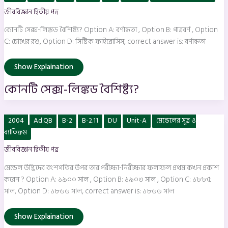
লিঙ্কড
জীববিজ্ঞান দ্বিতীয় পত্র
বৈশিষ্ট্য?
কোনটি সেক্স-লিঙ্কড বৈশিষ্ট্য? Option A: বর্ণান্ধতা , Option B: গাত্রবর্ণ , Option
C: চোখের রঙ, Option D: সিস্টিক ফাইব্রোসিস, correct answer is: বর্ণান্ধতা
Show Explaination
কোনটি সেক্স-লিঙ্কড বৈশিষ্ট্য?
মেন্ডেল
2004
Ad.QB
B-2
B-2.11
DU
Unit-A
মেন্ডেলের সূত্র ও
উদ্ভিদের
বংশগতির
ব্যাতিক্রম
উপর
তার
জীববিজ্ঞান দ্বিতীয় পত্র
পরীক্ষা-
নিরীক্ষার
ফলাফল
মেন্ডেল উদ্ভিদের বংশগতির উপর তার পরীক্ষা-নিরীক্ষার ফলাফল প্রথম কখন প্রকাশ
প্রথম
করেন ? Option A: ১৯০০ সাল , Option B: ১৯০৩ সাল , Option C: ১৮৮৫
কখন
প্রকাশ
সাল, Option D: ১৮৬৬ সাল, correct answer is: ১৮৬৬ সাল
করেন
?
Show Explaination