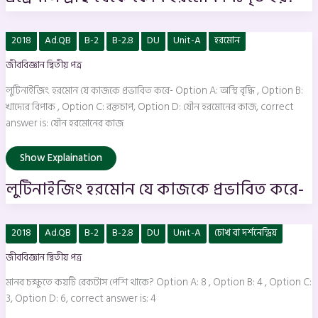
লুটিনাইজিং
2018
Ad.QB
B-2
B-2.8
DU
Unit-A
হরমোন
হরমােন
যে
জীববিজ্ঞান দ্বিতীয় পত্র
কাজকে
প্রভাবিত
করে-
লুটিনাইজিং হরমােন যে কাজকে প্রভাবিত করে- Option A: অস্থি বৃদ্ধি , Option B:
খাদ্যের বিপাক , Option C: রক্তচাপ, Option D: যৌন হরমােনের কাজ, correct
answer is: যৌন হরমােনের কাজ
Show Explaination
লুটিনাইজিং হরমােন যে কাজকে প্রভাবিত করে-
মানব
2018
Ad.QB
B-2
B-2.8
DU
Unit-A
চোখ বা দর্শনেন্দ্রিয়
চক্ষুতে
কয়টি
জীববিজ্ঞান দ্বিতীয় পত্র
রেকটাস
পেশি
থাকে?
মানব চক্ষুতে কয়টি রেকটাস পেশি থাকে? Option A: 8 , Option B: 4 , Option C:
3, Option D: 6, correct answer is: 4