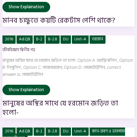
Show Explaination
মানব চক্ষুতে কয়টি রেকটাস পেশি থাকে?
মানুষের
2016
Ad.QB
B-2
B-2.8
DU
Unit-A
হরমোন
অস্থির
সাথে
জীববিজ্ঞান দ্বিতীয় পত্র
যে
হরমােন
জড়িত
মানুষের অস্থির সাথে যে হরমােন জড়িত তা হলাে- Option A: অ্যাড্রিনালিন , Option
তা
হলাে-
B: ইনসুলিন , Option C: প্যারাথরমােন, Option D: সােমাটোট্রপিন, correct
answer is: সােমাটোট্রপিন
Show Explaination
মানুষের অস্থির সাথে যে হরমােন জড়িত তা
হলাে-
`অর্গান
2016
Ad.QB
B-2
B-2.8
DU
Unit-A
কান-শ্রবণ ও ভারসাম্য
অব