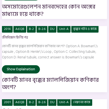
অসমোরেগুলেশন মানবদেহের কোন অঙ্গের
মাধ্যমে হয়ে থাকে?
কোনটি
2014
Ad.QB
B-2
B-2.6
DU
Unit-A
বৃক্কের গঠন ও কাজ
মানব
বৃক্কের
জীববিজ্ঞান দ্বিতীয় পত্র
ম্যালপিজিয়ান
কণিকার
অংশ?
কোনটি মানব বৃক্কের ম্যালপিজিয়ান কণিকার অংশ? Option A: Bowman\’s
capsule , Option B: Henle\’s Loop , Option C: Collecting tubule,
Option D: Renal tubule, correct answer is: Bowman\’s capsule
Show Explaination
কোনটি মানব বৃক্কের ম্যালপিজিয়ান কণিকার
অংশ?
নেফ্রনের
2001
Ad.QB
B-2
B-2.6
DU
Unit-A
নেফ্রনের কাজ
কোন
অংশে