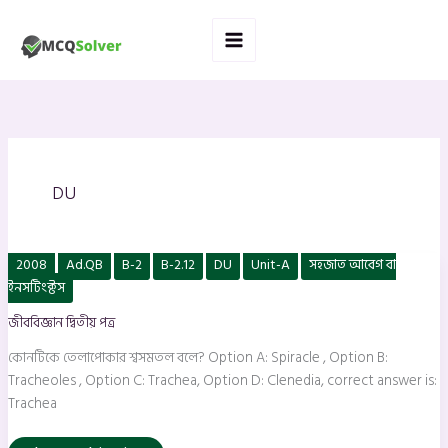
Skip
to
content
DU
কোনটিকে
2008
Ad.QB
B-2
B-2.12
DU
Unit-A
সহজাত আবেগ বা
তেলাপোকার
শ্বসমতল
ইনসটিংক্টস
বলে?
জীববিজ্ঞান দ্বিতীয় পত্র
কোনটিকে তেলাপোকার শ্বসমতল বলে? Option A: Spiracle , Option B:
Tracheoles , Option C: Trachea, Option D: Clenedia, correct answer is:
Trachea