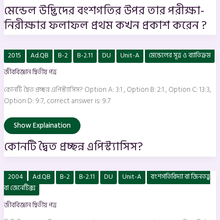
মেন্ডেল উদ্ভিদের বংশগতির উপর তার পরীক্ষা-
নিরীক্ষার ফলাফল প্রথম কখন প্রকাশ করেন ?
কোনটি
2015
Ad.QB
B-2
B-2.11
DU
Unit-A
মেন্ডেলের সূত্র ও ব্যাতিক্রম
দ্বৈত
প্রচ্ছন্ন
জীববিজ্ঞান দ্বিতীয় পত্র
এপিস্ট্যাসিস?
কোনটি দ্বৈত প্রচ্ছন্ন এপিস্ট্যাসিস? Option A: 3:1 , Option B: 2:1 , Option C: 13:3,
Option D: 9:7, correct answer is: 9:7
Show Explaination
কোনটি দ্বৈত প্রচ্ছন্ন এপিস্ট্যাসিস?
মিউটেশন
2004
Ad.QB
B-2
B-2.11
DU
Unit-A
বংশগতিবিদ্যা বা জিনতত্ত্ব
বলতে
কি
বা জেনেটিক্স
বোঝায়
?
জীববিজ্ঞান দ্বিতীয় পত্র