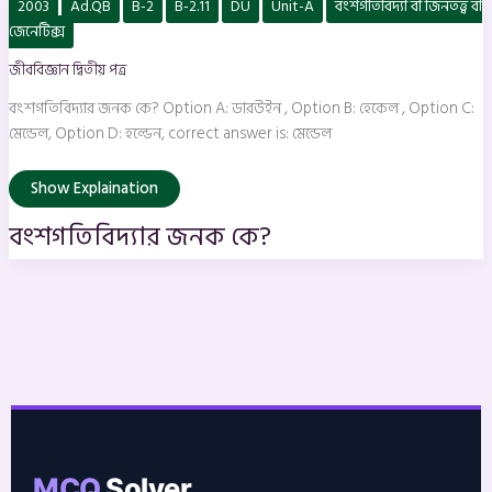
2003
Ad.QB
B-2
B-2.11
DU
Unit-A
বংশগতিবিদ্যা বা জিনতত্ত্ব বা
জনক
কে?
জেনেটিক্স
জীববিজ্ঞান দ্বিতীয় পত্র
বংশগতিবিদ্যার জনক কে? Option A: ডারউইন , Option B: হেকেল , Option C:
মেন্ডেল, Option D: হল্ডেন, correct answer is: মেন্ডেল
Show Explaination
বংশগতিবিদ্যার জনক কে?
MCQ
Solver