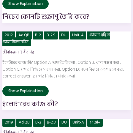
Show Explaination
নিচের কোনটি শুক্রাণু তৈরি করে?
ইলেটারের
2012
Ad.QB
B-2
B-2.9
DU
Unit-A
গ্যামেট সৃষ্টি বা
কাজ
কী?
গ্যামেটোজেনেসিস
জীববিজ্ঞান দ্বিতীয় পত্র
ইলেটারের কাজ কী? Option A: খাদ্য তৈরি করা , Option B: খাদ্য সঞ্চয় করা ,
Option C: স্পোর নির্গমনে সাহায্য করা, Option D: বংশ বিস্তারে অংশ গ্রহণ করা,
correct answer is: স্পোর নির্গমনে সাহায্য করা
Show Explaination
ইলেটারের কাজ কী?
কোন
2019
Ad.QB
B-2
B-2.8
DU
Unit-A
হরমোন
হরমােনের
উৎস
জীববিজ্ঞান দ্বিতীয় পত্র
পিটুইটারি