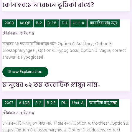
কোন হরমোন রেচনে ভূমিকা রাখে?
মানুষের
2008
Ad.QB
B-2
B-2.8
DU
Unit-A
করোটিক স্নায়ু সমূহ
১২
তম
জীববিজ্ঞান দ্বিতীয় পত্র
করোটিক
স্নায়ুর
নাম-
মানুষের ১২ তম করোটিক স্নায়ুর নাম- Option A: Auditory , Option B:
Glossopharyngeal , Option C: Hypoglossal, Option D: Vagus, correct
answer is: Hypoglossal
Show Explaination
মানুষের ১২ তম করোটিক স্নায়ুর নাম-
কোন
2007
Ad.QB
B-2
B-2.8
DU
Unit-A
করোটিক স্নায়ু সমূহ
করোটিক
স্নায়ু
জীববিজ্ঞান দ্বিতীয় পত্র
হৃৎপিণ্ডে
শাখা
বিস্তার
কোন করোটিক স্নায়ু হৃৎপিণ্ডে শাখা বিস্তার করে? Option A: trochlear , Option B:
করে?
vagus , Option C: glossopharyngeal, Option D: abducens, correct