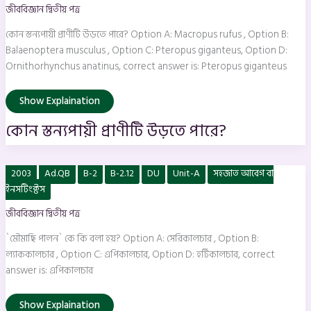
পারে?
জীববিজ্ঞান দ্বিতীয় পত্র
কোন স্তন্যপায়ী প্রাণীটি উড়তে পারে? Option A: Macropus rufus , Option B:
Balaenoptera musculus , Option C: Pteropus giganteus, Option D:
Ornithorhynchus anatinus, correct answer is: Pteropus giganteus
Show Explaination
কোন স্তন্যপায়ী প্রাণীটি উড়তে পারে?
`মৌমাছি
2003
Ad.QB
B-2
B-2.12
DU
Unit-A
সহজাত আবেগ বা
পালন`
কে
ইনসটিংক্টস
কি
বলা
জীববিজ্ঞান দ্বিতীয় পত্র
হয়?
`মৌমাছি পালন` কে কি বলা হয়? Option A: সেরিকালচার , Option B:
ল্যাককালচার , Option C: এপিকালচার, Option D: হর্টিকালচার, correct
answer is: এপিকালচার
Show Explaination