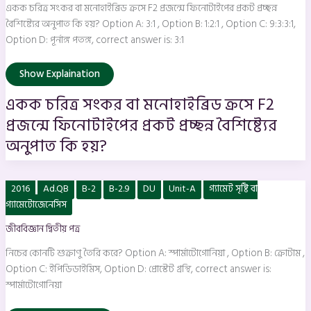
ক্রসে
একক চরিত্র সংকর বা মনোহাইব্রিড ক্রসে F2 প্রজন্মে ফিনোটাইপের প্রকট প্রচ্ছন্ন
F2
প্রজন্মে
বৈশিষ্ট্যের অনুপাত কি হয়? Option A: 3:1 , Option B: 1:2:1 , Option C: 9:3:3:1,
ফিনোটাইপের
Option D: পূর্নাঙ্গ পতঙ্গ, correct answer is: 3:1
প্রকট
প্রচ্ছন্ন
বৈশিষ্ট্যের
অনুপাত
Show Explaination
কি
হয়?
একক চরিত্র সংকর বা মনোহাইব্রিড ক্রসে F2
প্রজন্মে ফিনোটাইপের প্রকট প্রচ্ছন্ন বৈশিষ্ট্যের
অনুপাত কি হয়?
নিচের
2016
Ad.QB
B-2
B-2.9
DU
Unit-A
গ্যামেট সৃষ্টি বা
কোনটি
শুক্রাণু
গ্যামেটোজেনেসিস
তৈরি
করে?
জীববিজ্ঞান দ্বিতীয় পত্র
নিচের কোনটি শুক্রাণু তৈরি করে? Option A: স্পার্মাটোগােনিয়া , Option B: ক্রোটাম ,
Option C: ইপিডিডাইমিস, Option D: প্রােস্টেট গ্রন্থি, correct answer is:
স্পার্মাটোগােনিয়া