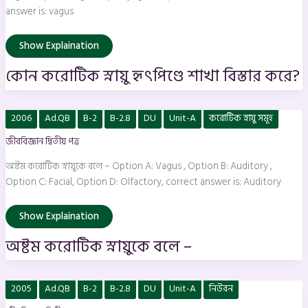
answer is: vagus
Show Explaination
কোন করোটিক স্নায়ু হৃৎপিণ্ডে শাখা বিস্তার করে?
অষ্টম
2006
Ad.QB
B-2
B-2.8
DU
Unit-A
করোটিক স্নায়ু সমূহ
করোটিক
স্নায়ুকে
জীববিজ্ঞান দ্বিতীয় পত্র
বলে
–
অষ্টম করোটিক স্নায়ুকে বলে – Option A: Vagus , Option B: Auditory ,
Option C: Facial, Option D: Olfactory, correct answer is: Auditory
Show Explaination
অষ্টম করোটিক স্নায়ুকে বলে –
মানুষের
2005
Ad.QB
B-2
B-2.8
DU
Unit-A
নিউরন
গ্রীবাদেশীয়
কশেরুকার