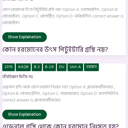
গ্রন্থি
নয়?
কোন হরমােনের উৎস পিটুইটারি গ্রন্থি নয়? Option A: ভ্যাসােপ্রেসিন , Option B:
প্রােজেস্টেরন , Option C: প্রোলাক্টিন, Option D: অক্সিটসিন, correct answer is:
প্রােজেস্টেরন
Show Explaination
কোন হরমােনের উৎস পিটুইটারি গ্রন্থি নয়?
এড্রেনাল
2019
Ad.QB
B-2
B-2.8
DU
Unit-A
হরমোন
গ্রন্থি
থেকে
জীববিজ্ঞান দ্বিতীয় পত্র
কোন
হরমােন
নিঃসৃত
এড্রেনাল গ্রন্থি থেকে কোন হরমােন নিঃসৃত হয়? Option A: গ্লুকোকরটিকয়েড ,
হয়?
Option B: গােনাডেট্রপিন , Option C: প্যারাথরমােন, Option D: ক্যালসিটনিন,
correct answer is: গ্লুকোকরটিকয়েড
Show Explaination
এড্রেনাল গ্রন্থি থেকে কোন হরমােন নিঃসৃত হয়?