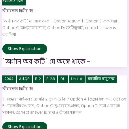
কর্টি`
রক্ষাকারী অঙ্গ
যে
অঙ্গে
জীববিজ্ঞান দ্বিতীয় পত্র
থাকে
–
`অর্গান অব কর্টি` যে অঙ্গে থাকে – Option A: মধ্যকর্ণ , Option B: ককলিয়া ,
Option C: অর্ধবৃত্তাকার নালি, Option D: ইউট্রিকুলাস, correct answer is:
ককলিয়া
Show Explaination
`অর্গান অব কর্টি` যে অঙ্গে থাকে –
মানবদেহে
2004
Ad.QB
B-2
B-2.8
DU
Unit-A
করোটিক স্নায়ু সমূহ
স্পাইনাল
এক্সেসরি
জীববিজ্ঞান দ্বিতীয় পত্র
স্নায়ুর
কাজ
কি
মানবদেহে স্পাইনাল এক্সেসরি স্নায়ুর কাজ কি ? Option A: জিহ্বার সঞ্চালন , Option
?
B: পাকস্থলীর সঞ্চালন , Option C: মুখবিবর সঞ্চালন, Option D: মাথা ও কাঁধের
সঞ্চালন, correct answer is: মাথা ও কাঁধের সঞ্চালন
Show Explaination