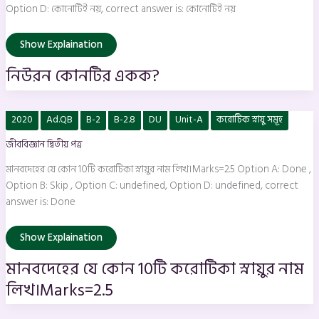
Option D: কোনোটিই নয়, correct answer is: কোনোটিই নয়
Show Explaination
নিউরন কোনটির একক?
মানবদেহের
2020
Ad.QB
B-2
B-2.8
DU
Unit-A
করোটিক স্নায়ু সমূহ
যে
কোন
জীববিজ্ঞান দ্বিতীয় পত্র
10টি
করোটিকা
স্নায়ুর
মানবদেহের যে কোন 10টি করোটিকা স্নায়ুর নাম লিখ।Marks=2.5 Option A: Done ,
নাম
লিখ।
Option B: Skip , Option C: undefined, Option D: undefined, correct
Marks=2.5
answer is: Done
Show Explaination
মানবদেহের যে কোন 10টি করোটিকা স্নায়ুর নাম
লিখ।Marks=2.5