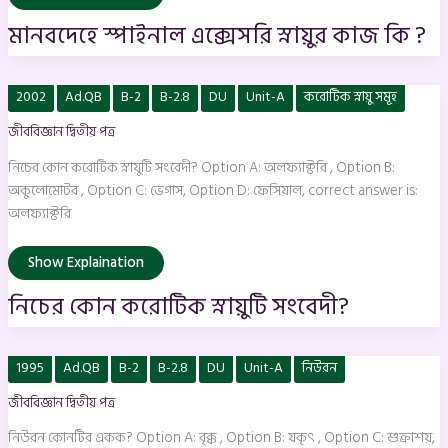
মানবদেহে স্পাইনাল এক্সেসরি স্নায়ুর কাজ কি ?
নিচের
2002
Ad.QB
B-2
B-2.8
DU
Unit-A
করোটিক স্নায়ু সমূহ
কোন
করোটিক
জীববিজ্ঞান দ্বিতীয় পত্র
স্নায়ুটি
সংবেদী?
নিচের কোন করোটিক স্নায়ুটি সংবেদী? Option A: অলফ্যাক্টরি , Option B:
অকুলোমোটর , Option C: ভেগাস, Option D: ফেসিয়াল, correct answer is:
অলফ্যাক্টরি
Show Explaination
নিচের কোন করোটিক স্নায়ুটি সংবেদী?
নিউরন
1995
Ad.QB
B-2
B-2.8
DU
Unit-A
নিউরন
কোনটির
একক?
জীববিজ্ঞান দ্বিতীয় পত্র
নিউরন কোনটির একক? Option A: বৃক্ক , Option B: যকৃৎ , Option C: শুক্রাশয়,