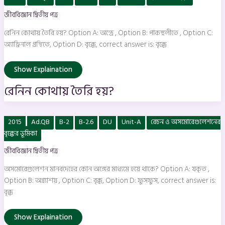
কোথায়
তৈরি
জীববিজ্ঞান দ্বিতীয় পত্র
হয়?
রেনিন কোথায় তৈরি হয়? Option A: অন্ত্রে , Option B: পাকস্থলীতে , Option C:
অ্যাড্রিনাল গ্রন্থিতে, Option D: বৃক্কে, correct answer is: বৃক্কে
Show Explaination
রেনিন কোথায় তৈরি হয়?
অসমোরেগুলেশন
2015
Ad.QB
B-2
B-2.6
DU
Unit-A
রেচন ও অসমোরেগুলেশনের
মানবদেহের
কোন
বৃক্কের ভূমিকা
অঙ্গের
মাধ্যমে
জীববিজ্ঞান দ্বিতীয় পত্র
হয়ে
থাকে?
অসমোরেগুলেশন মানবদেহের কোন অঙ্গের মাধ্যমে হয়ে থাকে? Option A: যকৃত ,
Option B: অগ্ন্যাশয় , Option C: বৃক্ক, Option D: ফুসফুস, correct answer is:
বৃক্ক
Show Explaination