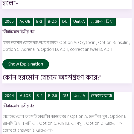
হলো-
কোন
2005
Ad.QB
B-2
B-2.6
DU
Unit-A
হরমোনাল ক্রিয়া
হরমোন
রেচনে
জীববিজ্ঞান দ্বিতীয় পত্র
অংশগ্রহণ
করে?
কোন হরমোন রেচনে অংশগ্রহণ করে? Option A: Oxytocin , Option B: Insulin ,
Option C: Adrenalin, Option D: ADH, correct answer is: ADH
Show Explaination
কোন হরমোন রেচনে অংশগ্রহণ করে?
নেফ্রনের
2004
Ad.QB
B-2
B-2.6
DU
Unit-A
নেফ্রনের কাজ
কোন
অংশটি
জীববিজ্ঞান দ্বিতীয় পত্র
ছাকনির
কাজ
করে
নেফ্রনের কোন অংশটি ছাকনির কাজ করে ? Option A: হেনলির লুপ , Option B:
?
ম্যালপিজিয়ান নালিকা , Option C: বোম্যান্স ক্যাপসুল, Option D: গ্লোমেরুলাস,
correct answer is: গ্লোমেরুলাস