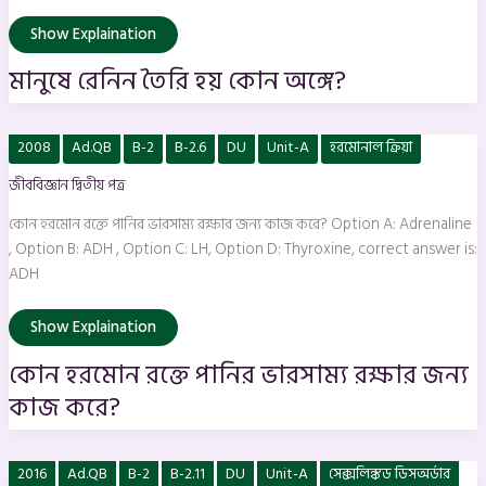
Show Explaination
মানুষে রেনিন তৈরি হয় কোন অঙ্গে?
কোন
2008
Ad.QB
B-2
B-2.6
DU
Unit-A
হরমোনাল ক্রিয়া
হরমোন
রক্তে
জীববিজ্ঞান দ্বিতীয় পত্র
পানির
ভারসাম্য
রক্ষার
কোন হরমোন রক্তে পানির ভারসাম্য রক্ষার জন্য কাজ করে? Option A: Adrenaline
জন্য
কাজ
, Option B: ADH , Option C: LH, Option D: Thyroxine, correct answer is:
করে?
ADH
Show Explaination
কোন হরমোন রক্তে পানির ভারসাম্য রক্ষার জন্য
কাজ করে?
কোনটি
2016
Ad.QB
B-2
B-2.11
DU
Unit-A
সেক্সলিঙ্কড ডিসঅর্ডার
সেক্স-