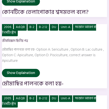
Show Explaination
কোনটিকে তেলাপোকার শ্বসমতল বলে?
মৌমাছির
2006
Ad.QB
B-2
B-2.12
DU
Unit-A
সহজাত আবেগ বা
পালনকে
বলা
ইনসটিংক্টস
হয়-
জীববিজ্ঞান দ্বিতীয় পত্র
মৌমাছির পালনকে বলা হয়- Option A: Sericulture , Option B: Lac culture ,
Option C: Apiculture, Option D: Pisciculture, correct answer is:
Apiculture
Show Explaination
মৌমাছির পালনকে বলা হয়-
কোন
2005
Ad.QB
B-2
B-2.12
DU
Unit-A
সহজাত আবেগ বা
স্তন্যপায়ী
প্রাণীটি
ইনসটিংক্টস
উড়তে