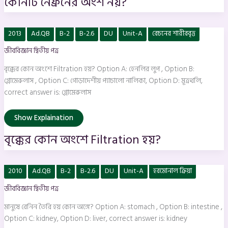
কোনটি নেফ্রনের অংশ নয়?
বৃক্কের
2013
Ad.QB
B-2
B-2.6
DU
Unit-A
রেচনের শারীরবৃত্ত
কোন
অংশে
জীববিজ্ঞান দ্বিতীয় পত্র
Filtration
হয়?
বৃক্কের কোন অংশে Filtration হয়? Option A: হেনলির লুপ , Option B:
গ্লোমেরুলাস , Option C: গােড়াদেশীয় প্যাচালাে নালিকা, Option D: মূত্রথলি,
correct answer is: গ্লোমেরুলাস
Show Explaination
বৃক্কের কোন অংশে Filtration হয়?
মানুষে
2010
Ad.QB
B-2
B-2.6
DU
Unit-A
হরমোনাল ক্রিয়া
রেনিন
তৈরি
জীববিজ্ঞান দ্বিতীয় পত্র
হয়
কোন
অঙ্গে?
মানুষে রেনিন তৈরি হয় কোন অঙ্গে? Option A: stomach , Option B: intestine ,
Option C: kidney, Option D: liver, correct answer is: kidney