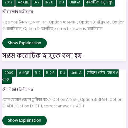
সপ্তম
2012
Ad.QB
B-2
B-2.8
DU
Unit-A
করোটিক স্নায়ু সমূহ
করোটিক
স্নায়ুকে
জীববিজ্ঞান দ্বিতীয় পত্র
বলা
হয়-
সপ্তম করোটিক স্নায়ুকে বলা হয়- Option A: ভেগাস , Option B: ট্রক্লিয়ার , Option
C: ফ্যাসিয়াল, Option D: অপটিক, correct answer is: ফ্যাসিয়াল
Show Explaination
সপ্তম করোটিক স্নায়ুকে বলা হয়-
কোন
2009
Ad.QB
B-2
B-2.8
DU
Unit-A
মস্তিষ্কঃ গঠন , অংশ ও
হরমোন
রেচনে
কাজ
ভূমিকা
রাখে?
জীববিজ্ঞান দ্বিতীয় পত্র
কোন হরমোন রেচনে ভূমিকা রাখে? Option A: SSH , Option B: BFSH , Option
C: ADH, Option D: GTH, correct answer is: ADH
Show Explaination