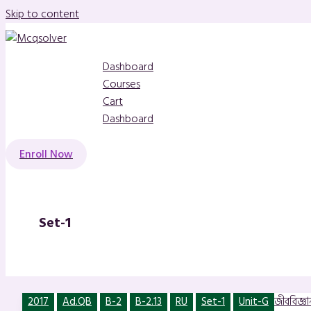
Skip to content
Dashboard
Courses
Cart
Dashboard
Enroll Now
Set-1
2017
Ad.QB
B-2
B-2.13
RU
Set-1
Unit-G
জীববিজ্ঞান