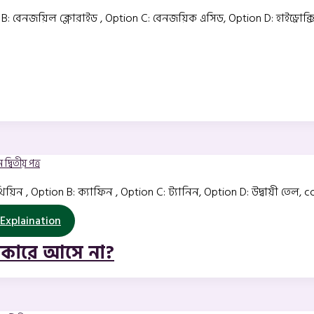
n B: বেনজয়িল ক্লোরাইড , Option C: বেনজয়িক এসিড, Option D: হাইড্রোক্স
দ্বিতীয় পত্র
 Option B: ক্যাফিন , Option C: ট্যানিন, Option D: উদ্বায়ী তেল, cor
Explaination
পকারে আসে না?