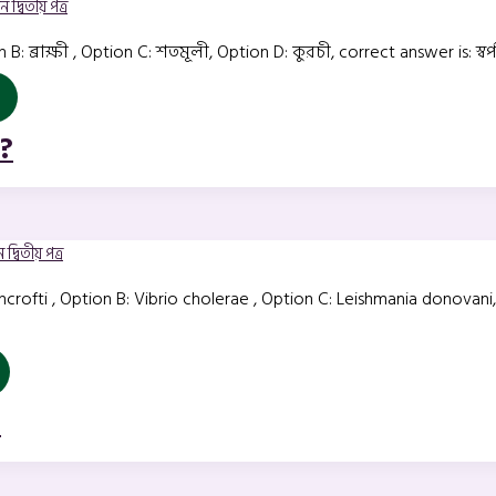
 দ্বিতীয় পত্র
ion B: ব্রাক্ষী , Option C: শতমূলী, Option D: কুরচী, correct answer is: স্বর্প
়?
দ্বিতীয় পত্র
rofti , Option B: Vibrio cholerae , Option C: Leishmania donovani,
?