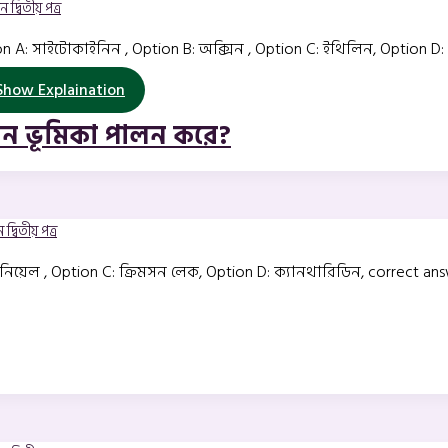
 দ্বিতীয় পত্র
: সাইটোকাইনিন , Option B: অক্সিন , Option C: ইথিলিন, Option D: জি
how Explaination
ন ভূমিকা পালন করে?
দ্বিতীয় পত্র
নিয়েল , Option C: ক্রিমসন লেক, Option D: ক্যানথারিডিন, correct answ