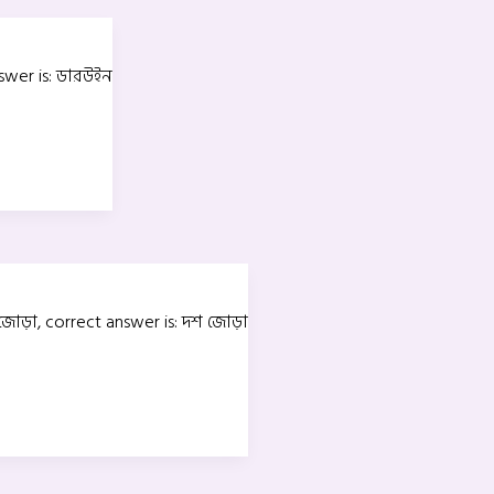
nswer is: ডারউইন
শ জোড়া, correct answer is: দশ জোড়া