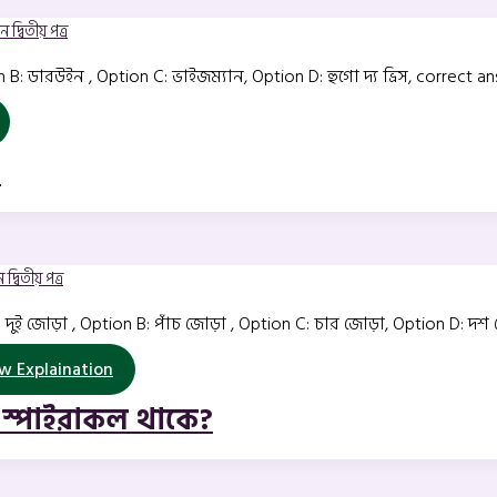
 দ্বিতীয় পত্র
n B: ডারউইন , Option C: ভাইজম্যান, Option D: হুগো দ্য ভ্রিস, correct a
?
দ্বিতীয় পত্র
 দুই জোড়া , Option B: পাঁচ জোড়া , Option C: চার জোড়া, Option D: দ
 Explaination
া স্পাইরাকল থাকে?