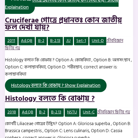
Cruciferae গোত্রে প্রধানতঃ কোন জাতীয় ফল দেখা যায়?
Show
Explaination
Cruciferae গোত্রে প্রধানতঃ কোন জাতীয়
ফল দেখা যায়?
2011
Ad.QB
B-2
B-2.13
JU
Set-1
Unit-D
জীববিজ্ঞান
দ্বিতীয় পত্র
Histology বলতে কি বোঝায় ? Option A: কোষবিদ্যা , Option B: অঙ্গসংস্থান ,
Option C: কলাস্থানবিদ্যা, Option D: শরীরস্থান, correct answer is:
কলাস্থানবিদ্যা
Histology বলতে কি বোঝায় ?
Show Explaination
Histology বলতে কি বোঝায় ?
2018
Ad.QB
B-2
B-2.13
NSTU
Unit-C
জীববিজ্ঞান দ্বিতীয় পত্র
কোনটি Liliaceae গোত্রের উদ্ভিদ? Option A: Gloriosa superba , Option B:
Brassica campestris , Option C: Lens culinaris, Option D: Cassia
sophera, correct answer is: Gloriosa superba