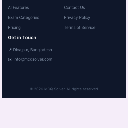
AI Features
Contact Us
Exam Categories
Privacy Policy
Pricing
Terms of Service
Get in Touch
📍 Dinajpur, Bangladesh
✉️ info@mcqsolver.com
© 2026 MCQ Solver. All rights reserved.