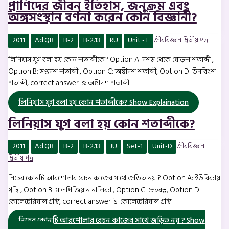
প্রাণিদের জীবন ইতিহাস, জনুক্রম এবং
অঙ্গসংস্থান বর্ণনা করেন কোন বিজ্ঞানী?
2011
Ad.QB
B-2
B-2.13
RU
Unit - F
জীববিজ্ঞান দ্বিতীয় পত্র
লিনিয়াস যুগ বলা হয় কোন শতাব্দীকে? Option A: দশম থেকে ষোড়শ শতাব্দী ,
Option B: সপ্তদশ শতাব্দী , Option C: অষ্টাদশ শতাব্দী, Option D: উনবিংশ
শতাব্দী, correct answer is: অষ্টাদশ শতাব্দী
লিনিয়াস যুগ বলা হয় কোন শতাব্দীকে?
Show Explaination
লিনিয়াস যুগ বলা হয় কোন শতাব্দীকে?
2011
Ad.QB
B-2
B-2.13
JU
Set-1
Unit-D
জীববিজ্ঞান
দ্বিতীয় পত্র
নিচের কোনটি আরশোলার রেচন কাজের সাথে জড়িত নয় ? Option A: ইউরিকায়
গ্রন্থি , Option B: মালপিজিয়ান নালিকা , Option C: স্নেহবস্তু, Option D:
কোলেটেরিয়াল গ্রন্থি, correct answer is: কোলেটেরিয়াল গ্রন্থি
নিচের কোনটি আরশোলার রেচন কাজের সাথে জড়িত নয় ?
Show