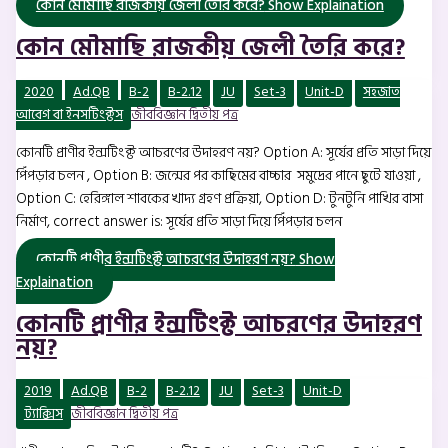
কোন মৌমাছি রাজকীয় জেলী তৈরি করে?
Show Explaination
কোন মৌমাছি রাজকীয় জেলী তৈরি করে?
2020
Ad.QB
B-2
B-2.12
JU
Set-3
Unit-D
সহজাত
আবেগ বা ইনসটিংক্টস
জীববিজ্ঞান দ্বিতীয় পত্র
কোনটি প্রাণীর ইন্সটিংক্ট আচরণের উদাহরণ নয়? Option A: সূর্যের প্রতি সাড়া দিয়ে
পিঁপড়ার চলন , Option B: জন্মের পর কাছিমের বাচ্চার সমুদ্রের পানে ছুটে যাওয়া ,
Option C: হেরিঙ্গাল শাবকের খাদ্য গ্রহণ প্রক্রিয়া, Option D: টুনটুনি পাখির বাসা
নির্মাণ, correct answer is: সূর্যের প্রতি সাড়া দিয়ে পিঁপড়ার চলন
কোনটি প্রাণীর ইন্সটিংক্ট আচরণের উদাহরণ নয়?
Show
Explaination
কোনটি প্রাণীর ইন্সটিংক্ট আচরণের উদাহরণ
নয়?
2019
Ad.QB
B-2
B-2.12
JU
Set-3
Unit-D
ট্যাক্সিস
জীববিজ্ঞান দ্বিতীয় পত্র