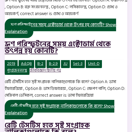
ভ্রূণ পরিস্ফুটনের সময় এক্টোডার্ম থেকে উৎপন্ন হয় কোনটি? Option A: কঙ্কালতন্ত্র
, Option B: রক্ত সংবহনতন্ত্র , Option C: লসিকাতন্ত্র, Option D: চোখ ও
অন্তঃকর্ণ, correct answer is: চোখ ও অন্তঃকর্ণ
ভ্রূণ পরিস্ফুটনের সময় এক্টোডার্ম থেকে উৎপন্ন হয় কোনটি?
Show
Explaination
ভ্রূণ পরিস্ফুটনের সময় এক্টোডার্ম থেকে
উৎপন্ন হয় কোনটি?
2019
Ad.QB
B-2
B-2.9
JU
Set-3
Unit-D
পুংপ্রজননতন্ত্র
জীববিজ্ঞান দ্বিতীয় পত্র
রেটি টেসটিস হতে সৃষ্ট সংগ্রাহক নালিকাগুলোকে কি বলে? Option A: ভাসা
ইফারেন্সিয়া , Option B: ভাস ডিফারেন্স , Option C: ক্ষেপণ নালি, Option D:
সেমিনাল ভেসিকল, correct answer is: ভাসা ইফারেন্সিয়া
রেটি টেসটিস হতে সৃষ্ট সংগ্রাহক নালিকাগুলোকে কি বলে?
Show
Explaination
রেটি টেসটিস হতে সৃষ্ট সংগ্রাহক