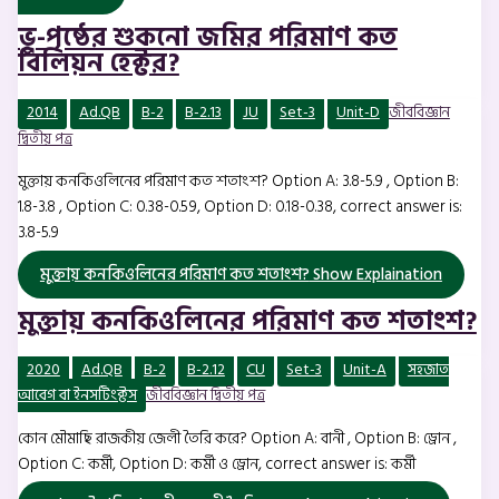
ভূ-পৃষ্ঠের শুকনো জমির পরিমাণ কত
বিলিয়ন হেক্টর?
2014
Ad.QB
B-2
B-2.13
JU
Set-3
Unit-D
জীববিজ্ঞান
দ্বিতীয় পত্র
মুক্তায় কনকিওলিনের পরিমাণ কত শতাংশ? Option A: 3.8-5.9 , Option B:
1.8-3.8 , Option C: 0.38-0.59, Option D: 0.18-0.38, correct answer is:
3.8-5.9
মুক্তায় কনকিওলিনের পরিমাণ কত শতাংশ?
Show Explaination
মুক্তায় কনকিওলিনের পরিমাণ কত শতাংশ?
2020
Ad.QB
B-2
B-2.12
CU
Set-3
Unit-A
সহজাত
আবেগ বা ইনসটিংক্টস
জীববিজ্ঞান দ্বিতীয় পত্র
কোন মৌমাছি রাজকীয় জেলী তৈরি করে? Option A: বানী , Option B: ড্রোন ,
Option C: কর্মী, Option D: কর্মী ও ড্রোন, correct answer is: কর্মী