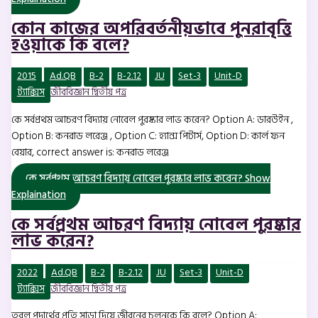
কোন কাজের অপরিবর্তনীয়ভাবে পুনরাবৃত্তি
হওয়াকে কি বলে?
2015
Ad.QB
B-2
B-2.12
JU
Set-3
Unit-D
ট্যাক্সিস
জীববিজ্ঞান দ্বিতীয় পত্র
কে সর্বপ্রথম আচরণ বিদ্যায় নোবেল পুরষ্কার লাভ করেন? Option A: ডারউইন ,
Option B: কনরাড লরেঞ্জ , Option C: হ্যান্স পিটার্স, Option D: কার্ল ফন
বেয়ার, correct answer is: কনরাড লরেঞ্জ
কে সর্বপ্রথম আচরণ বিদ্যায় নোবেল পুরষ্কার লাভ করেন?
Show
Explaination
কে সর্বপ্রথম আচরণ বিদ্যায় নোবেল পুরষ্কার
লাভ করেন?
2022
Ad.QB
B-2
B-2.12
JU
Set-3
Unit-D
ট্যাক্সিস
জীববিজ্ঞান দ্বিতীয় পত্র
তরল পদার্থের প্রতি সাড়া দিয়ে জীবনের চলনকে কি বলে? Option A: