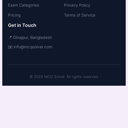
Exam Categories
Privacy Policy
Pricing
Terms of Service
Get in Touch
📍 Dinajpur, Bangladesh
✉️ info@mcqsolver.com
© 2026 MCQ Solver. All rights reserved.