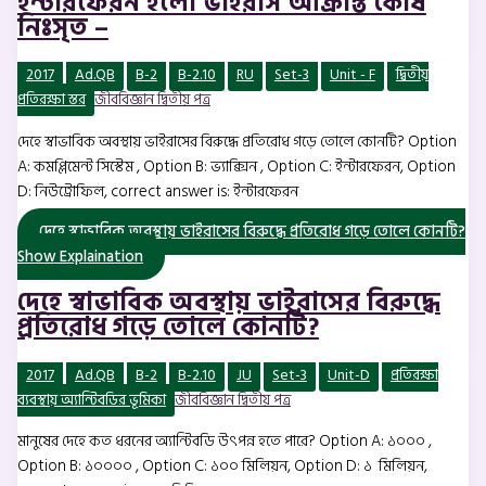
ইন্টারফেরন হলো ভাইরাস আক্রান্ত কোষ
নিঃসৃত –
2017
Ad.QB
B-2
B-2.10
RU
Set-3
Unit - F
দ্বিতীয়
প্রতিরক্ষা স্তর
জীববিজ্ঞান দ্বিতীয় পত্র
দেহে স্বাভাবিক অবস্থায় ভাইরাসের বিরুদ্ধে প্রতিরোধ গড়ে তোলে কোনটি? Option
A: কমপ্লিমেন্ট সিস্টেম , Option B: ভ্যাক্সিন , Option C: ইন্টারফেরন, Option
D: নিউট্রোফিল, correct answer is: ইন্টারফেরন
দেহে স্বাভাবিক অবস্থায় ভাইরাসের বিরুদ্ধে প্রতিরোধ গড়ে তোলে কোনটি?
Show Explaination
দেহে স্বাভাবিক অবস্থায় ভাইরাসের বিরুদ্ধে
প্রতিরোধ গড়ে তোলে কোনটি?
2017
Ad.QB
B-2
B-2.10
JU
Set-3
Unit-D
প্রতিরক্ষা
ব্যবস্থায় অ্যান্টিবডির ভূমিকা
জীববিজ্ঞান দ্বিতীয় পত্র
মানুষের দেহে কত ধরনের অ্যান্টিবডি উৎপন্ন হতে পারে? Option A: ১০০০ ,
Option B: ১০০০০ , Option C: ১০০ মিলিয়ন, Option D: ১ মিলিয়ন,