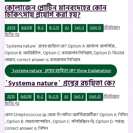
কোলাজেন প্রোটিন মানবদেহের কোন
চিকিৎসায় প্রয়োগ করা হয়?
2014
Ad.QB
B-2
B-2.13
JU
Set-3
Unit-D
জীববিজ্ঞান
দ্বিতীয় পত্র
`Systema nature` গ্রন্থের রচয়িতা কে? Option A: মার্সেলো মালপিজি ,
Option B: অ্যারিস্টটল , Option C: ক্যারোলাস লিনিয়াস, Option D: থিওডর
সোয়ান, correct answer is: ক্যারোলাস লিনিয়াস
`Systema nature` গ্রন্থের রচয়িতা কে?
Show Explaination
`Systema nature` গ্রন্থের রচয়িতা কে?
2013
Ad.QB
B-2
B-2.13
JU
Set-3
Unit-D
জীববিজ্ঞান
দ্বিতীয় পত্র
কোন Streptococcus sp. থেকে উৎপাদিত অ্যান্টিবায়োটিক? Option A: নিসিন
, Option B: সেফালোস্পোরিন , Option C: পলিমিক্সিন-বি, Option D: শর্করা,
correct answer is: নিসিন