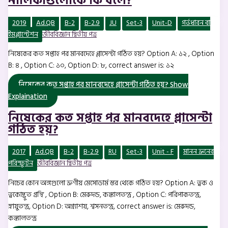
নালিকাগুলোকে কি বলে?
2019
Ad.QB
B-2
B-2.9
JU
Set-3
Unit-D
গর্ভধারন বা
ইমপ্লান্টেশন
জীববিজ্ঞান দ্বিতীয় পত্র
নিষেকের কত সপ্তাহ পর মানবদেহে প্লাসেন্টা গঠিত হয়? Option A: ১২ , Option
B: ৪ , Option C: ১০, Option D: ৮, correct answer is: ১২
নিষেকের কত সপ্তাহ পর মানবদেহে প্লাসেন্টা গঠিত হয়?
Show
Explaination
নিষেকের কত সপ্তাহ পর মানবদেহে প্লাসেন্টা
গঠিত হয়?
2017
Ad.QB
B-2
B-2.9
RU
Set-3
Unit - F
মানন ভ্রূনের
পরিস্ফুটন
জীববিজ্ঞান দ্বিতীয় পত্র
নিচের কোন অঙ্গগুলো ভ্রুণীয় মেসোডার্ম স্তর থেকে গঠিত হয়? Option A: ত্বক ও
ত্বকোদ্ভুত গ্রন্থি , Option B: মেরুদন্ড, কঙ্কালতন্ত্র , Option C: পরিপাকতন্ত্র,
স্নায়ুতন্ত্র, Option D: অগ্ন্যাশয়, শ্বসনতন্ত্র, correct answer is: মেরুদন্ড,
কঙ্কালতন্ত্র