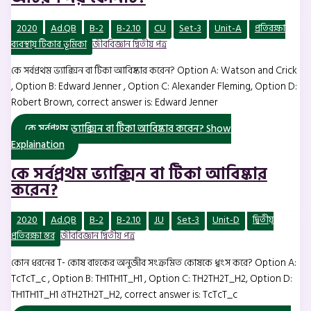
2020
Ad.QB
B-2
B-2.10
CU
Set-3
Unit-A
প্রতিরক্ষা
ব্যবস্থায় টিকার ভূমিকা
জীববিজ্ঞান দ্বিতীয় পত্র
কে সর্বপ্রথম ভ্যাক্সিন বা টিকা আবিষ্কার করেন? Option A: Watson and Crick
, Option B: Edward Jenner , Option C: Alexander Fleming, Option D:
Robert Brown, correct answer is: Edward Jenner
কে সর্বপ্রথম ভ্যাক্সিন বা টিকা আবিষ্কার করেন?
Show
Explaination
কে সর্বপ্রথম ভ্যাক্সিন বা টিকা আবিষ্কার
করেন?
2020
Ad.QB
B-2
B-2.10
JU
Set-3
Unit-D
দ্বিতীয়
প্রতিরক্ষা স্তর
জীববিজ্ঞান দ্বিতীয় পত্র
কোন ধরনের T- কোষ বাহকের অনুজীব সংক্রমিত কোষকে ধ্বংস করে? Option A:
TcTcT_c , Option B: TH1TH1T_H1 , Option C: TH2TH2T_H2, Option D:
TH1TH1T_H1 ওTH2TH2T_H2, correct answer is: TcTcT_c