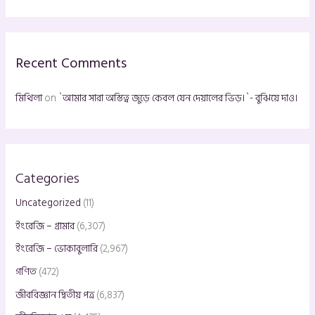
r
c
h
Recent Comments
f
o
মিথিলা
on
`আমার সারা অস্তিত্ব জুড়ে কেবল যেন দেয়ালের ভিড়।`- বুঝিয়ে দাও।
r
:
Categories
Uncategorized
(11)
ইংরেজি – গ্রামার
(6,307)
ইংরেজি – ভোকাবুলারি
(2,967)
গণিত
(472)
জীববিজ্ঞান দ্বিতীয় পত্র
(6,837)