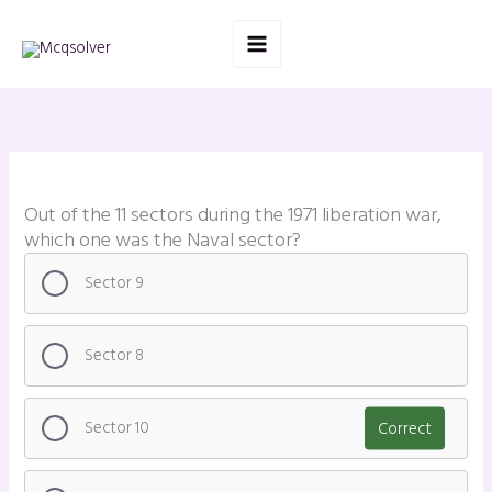
Skip
to
content
Out of the 11 sectors during the 1971 liberation war,
which one was the Naval sector?
Sector 9
Sector 8
Sector 10
Correct