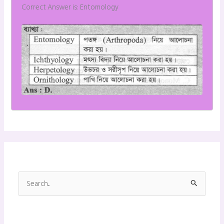
Correct Answer is: Entomology
S
e
a