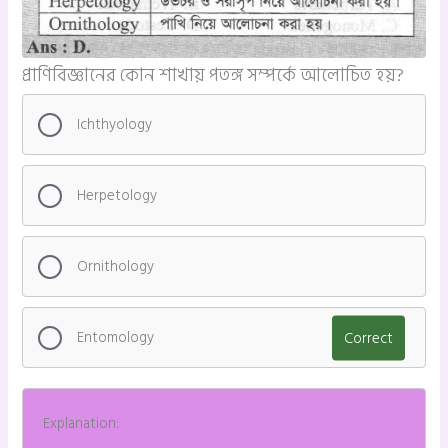
প্রাণিবিজ্ঞানের কোন শাখায় পতঙ্গ সম্পর্কে আলোচিত হয়?
Ichthyology
Herpetology
Ornithology
Entomology
Correct
Explanation: