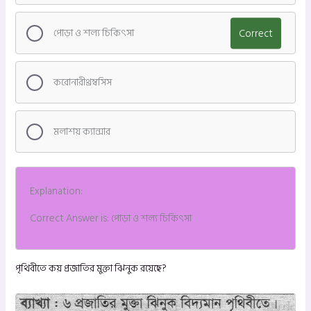
পোড়া ও শল্য চিকিৎসা
Correct
করোনারীথ্রম্বসিস
মলাশয় ক্যান্সার
Explanation:
Correct Answer is: পোড়া ও শল্য চিকিৎসা
পৃথিবীতে কয় প্রজাতির মুক্তা ঝিনুক রয়েছে?