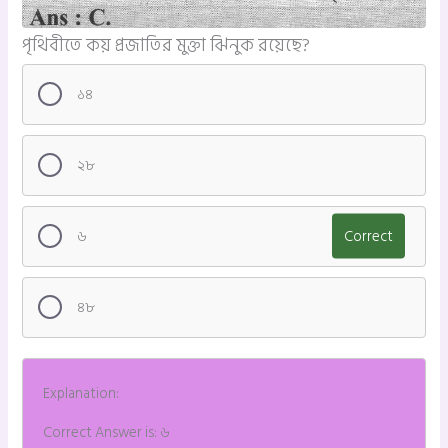
পৃথিবীতে কয় প্রজাতির মুক্তা ঝিনুক রয়েছে?
১৪
২৮
৬
Correct
৪৮
Explanation:
Correct Answer is: ৬