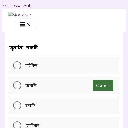
Skip to content
’সুনামি’-শব্দটি
চাইনিজ
জাপানি
Correct
ফরাসি
কোরিয়ান