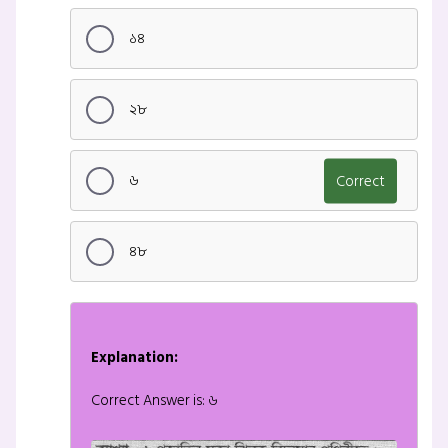
১৪
২৮
৬
Correct
৪৮
Explanation:
Correct Answer is: ৬