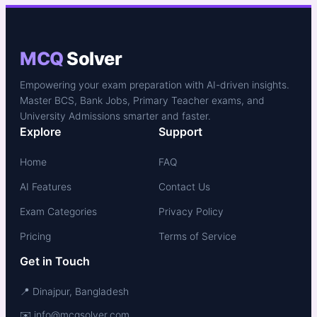
MCQ
Solver
Empowering your exam preparation with AI-driven insights.
Master BCS, Bank Jobs, Primary Teacher exams, and
University Admissions smarter and faster.
Explore
Support
Home
FAQ
AI Features
Contact Us
Exam Categories
Privacy Policy
Pricing
Terms of Service
Get in Touch
📍 Dinajpur, Bangladesh
✉️ info@mcqsolver.com