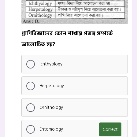
প্রাণিবিজ্ঞানের কোন শাখায় পতঙ্গ সম্পর্কে
আলোচিত হয়?
Ichthyology
Herpetology
Ornithology
Entomology
Correct