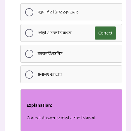
রক্তনালীর ভিতর রক্ত জমাট
পোড়া ও শল্য চিকিৎসা
Correct
করোনারীথ্রম্বসিস
মলাশয় ক্যান্সার
Explanation:
Correct Answer is: পোড়া ও শল্য চিকিৎসা