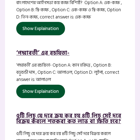
বাংলাদেশের আইনসভা কয় কক্ষ বিশিষ্ট? Option A: এক-কক্ষ ,
Option B: দ্বি-কক্ষ , Option C: এক-কক্ষ ও দ্বি-কক্ষ, Option
D: তিন-কক্ষ, correct answer is: এক-কক্ষ
Show Explaination
‘পদ্মাবতী’ এর রচয়িতা-
‘পদ্মাবতী’ এর রচয়িতা- Option A: কান হরিদত্ত , Option B:
বড়ুচন্ডী দাস , Option C: আলাওল, Option D: লুইপা, correct
answer is: আলাওল
Show Explaination
৫টি লিচু যে দরে ক্রয় কর হয় ৪টি লিচু সেই দরে
বিক্রয় করলে শতকরা কত লাভ বা ক্ষতি হবে?
৫টি লিচু যে দরে ক্রয় কর হয় ৪টি লিচু সেই দরে বিক্রয় করলে