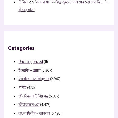
মিথিলা
on
`আমার সারা অস্তিত্ব জুড়ে কেবল যেন দেয়ালের ভিড়।`-
বুঝিয়ে দাও।
Categories
Uncategorized
(11)
ইংরেজি – গ্রামার
(6,307)
ইংরেজি – ভোকাবুলারি
(2,967)
গণিত
(472)
জীববিজ্ঞান দ্বিতীয় পত্র
(6,837)
জীববিজ্ঞান-১ম
(4,475)
বাংলা দ্বিতীয় – ব্যাকরন
(6,493)