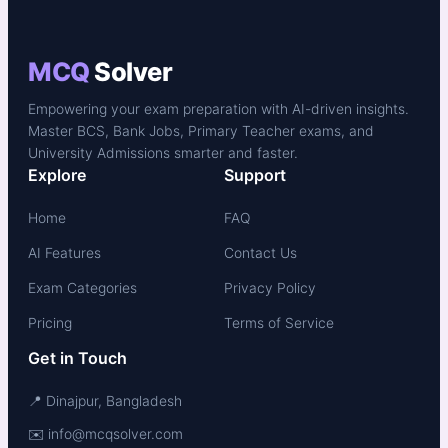
MCQ
Solver
Empowering your exam preparation with AI-driven insights.
Master BCS, Bank Jobs, Primary Teacher exams, and
University Admissions smarter and faster.
Explore
Support
Home
FAQ
AI Features
Contact Us
Exam Categories
Privacy Policy
Pricing
Terms of Service
Get in Touch
📍 Dinajpur, Bangladesh
✉️ info@mcqsolver.com