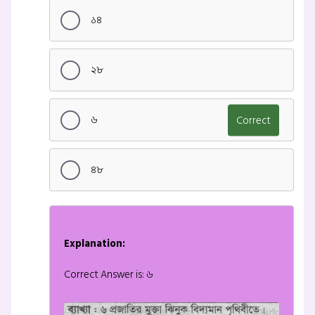
১৪
২৮
৬
Correct
৪৮
Explanation:
Correct Answer is: ৬