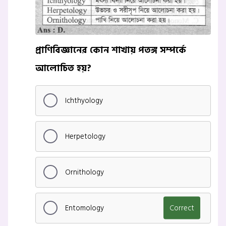
প্রাণিবিজ্ঞানের কোন শাখায় পতঙ্গ সম্পর্কে
আলোচিত হয়?
Ichthyology
Herpetology
Ornithology
Entomology
Correct