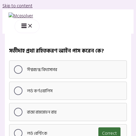
Skip to content
সতীদাহ প্রথা রহিতকরণ আইন পাস করেন কে?
ঈশ্বরচন্দ্র বিদ্যাসাগর
লর্ড কর্ণওয়ালিস
রাজা রামমোহন রায়
লর্ড বেন্টিংক
Correct