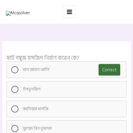
Skip
to
content
ষাট গম্বুজ মসজিদ নির্মাণ করেন কে?
খান জাহান আলি
Correct
ইলতুতমিশ
বখতিয়ার খলজি
মুহম্মদ বিন তুঘলক