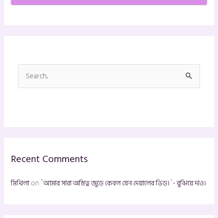
S
e
a
r
c
h
Recent Comments
f
o
মিথিলা
on
`আমার সারা অস্তিত্ব জুড়ে কেবল যেন দেয়ালের ভিড়।`- বুঝিয়ে দাও।
r
: