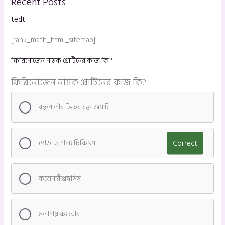
Recent Posts
tedt
[rank_math_html_sitemap]
ফিব্রিনোজেন নামক প্রোটিনের কাজ কি?
ফিব্রিনোজেন নামক প্রোটিনের কাজ কি?
রক্তনালীর ভিতর রক্ত জমাট
পোড়া ও শল্য চিকিৎসা
Correct
করোনারীথ্রম্বসিস
মলাশয় ক্যান্সার