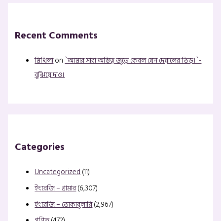
Recent Comments
মিথিলা
on
`আমার সারা অস্তিত্ব জুড়ে কেবল যেন দেয়ালের ভিড়।`-
বুঝিয়ে দাও।
Categories
Uncategorized
(11)
ইংরেজি – গ্রামার
(6,307)
ইংরেজি – ভোকাবুলারি
(2,967)
গণিত
(472)