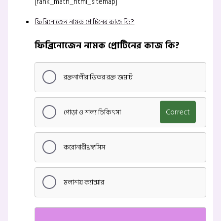
[rank_math_html_sitemap]
ফিব্রিনোজেন নামক প্রোটিনের কাজ কি?
ফিব্রিনোজেন নামক প্রোটিনের কাজ কি?
রক্তনালীর ভিতর রক্ত জমাট
পোড়া ও শল্য চিকিৎসা
Correct
করোনারীথ্রম্বসিস
মলাশয় ক্যান্সার