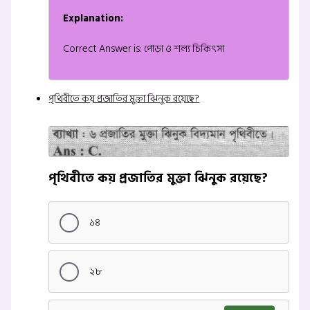
Explanation:
Correct Answer is: পোড়া ও শল্য চিকিৎসা
পৃথিবীতে কয় প্রজাতির মুক্তা ঝিনুক রয়েছে?
পৃথিবীতে কয় প্রজাতির মুক্তা ঝিনুক রয়েছে?
১৪
২৮