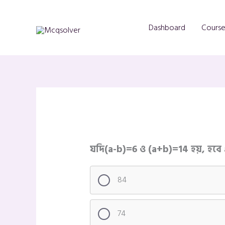
Skip
to
Dashboard
Course
content
যদি(a-b)=6 ও (a+b)=14 হয়, হবে
84
74