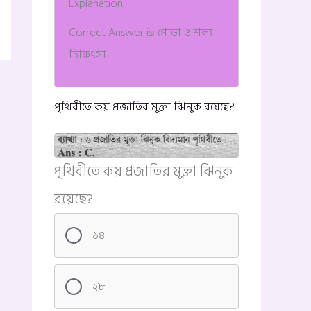
Explanation:
Correct Answer is: পোড়া ও শল্য
চিকিৎসা
পৃথিবীতে কয় প্রজাতির মুক্তা ঝিনুক রয়েছে?
পৃথিবীতে কয় প্রজাতির মুক্তা ঝিনুক
রয়েছে?
১৪
২৮