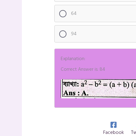
64
94
Explanation:
Correct Answer is: 84
Facebook
Tw