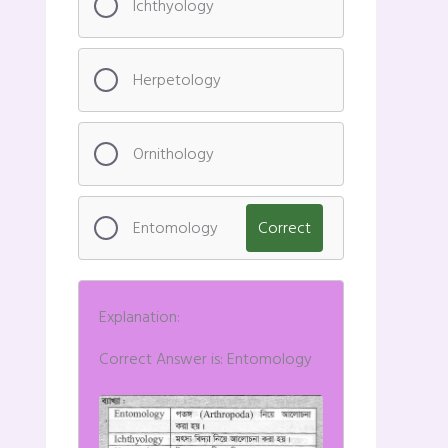
Ichthyology
Herpetology
Ornithology
Entomology
Correct
Explanation:
Correct Answer is: Entomology