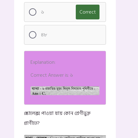
৬
Correct
৪৮
Explanation:
Correct Answer is: ৬
স্কোলেক্স পাওয়া যায় কোন শ্রেণীভুক্ত
প্রাণীতে?