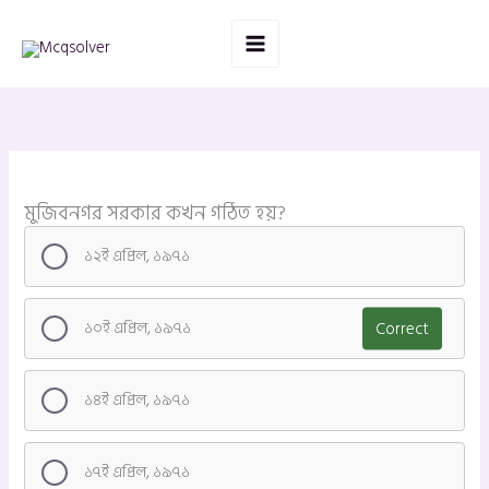
Skip
to
content
মুজিবনগর সরকার কখন গঠিত হয়?
১২ই এপ্রিল, ১৯৭১
১০ই এপ্রিল, ১৯৭১
Correct
১৪ই এপ্রিল, ১৯৭১
১৭ই এপ্রিল, ১৯৭১