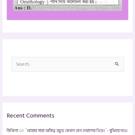
S
e
a
r
c
h
Recent Comments
f
o
মিথিলা
on
`আমার সারা অস্তিত্ব জুড়ে কেবল যেন দেয়ালের ভিড়।`- বুঝিয়ে দাও।
r