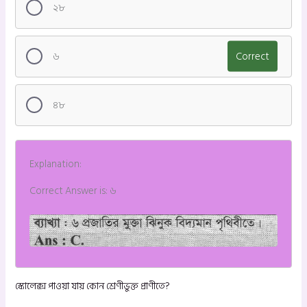
২৮
৬
Correct
৪৮
Explanation:
Correct Answer is: ৬
স্কোলেক্স পাওয়া যায় কোন শ্রেণীভুক্ত প্রাণীতে?