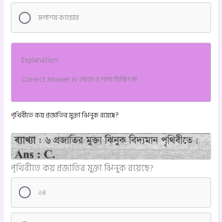
মলাশয় ক্যান্সার
Explanation:
Correct Answer is: পোড়া ও শল্য চিকিৎসা
পৃথিবীতে কয় প্রজাতির মুক্তা ঝিনুক রয়েছে?
পৃথিবীতে কয় প্রজাতির মুক্তা ঝিনুক রয়েছে?
১৪