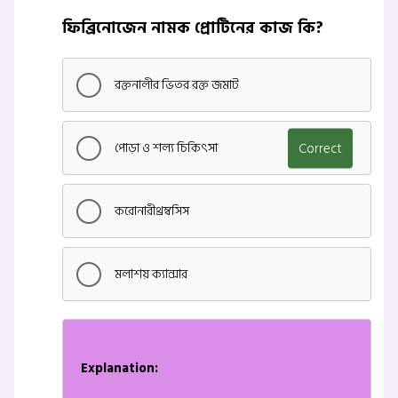
ফিব্রিনোজেন নামক প্রোটিনের কাজ কি?
রক্তনালীর ভিতর রক্ত জমাট
পোড়া ও শল্য চিকিৎসা
Correct
করোনারীথ্রম্বসিস
মলাশয় ক্যান্সার
Explanation: