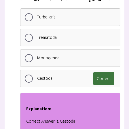
Turbellaria
Trematoda
Monogenea
Cestoda
Correct
Explanation:
Correct Answer is: Cestoda