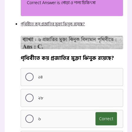
Correct Answer is: পোড়া ও শল্য চিকিৎসা
পৃথিবীতে কয় প্রজাতির মুক্তা ঝিনুক রয়েছে?
পৃথিবীতে কয় প্রজাতির মুক্তা ঝিনুক রয়েছে?
১৪
২৮
৬
Correct