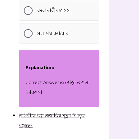
করোনারীথ্রম্বসিস
মলাশয় ক্যান্সার
Explanation:
Correct Answer is: পোড়া ও শল্য
চিকিৎসা
পৃথিবীতে কয় প্রজাতির মুক্তা ঝিনুক
রয়েছে?