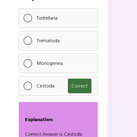
Turbellaria
Trematoda
Monogenea
Cestoda
Correct
Explanation:
Correct Answer is: Cestoda