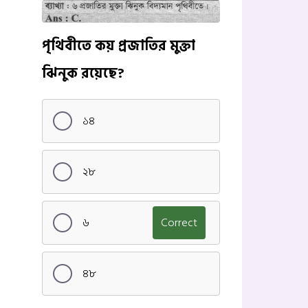
পৃথিবীতে কয় প্রজাতির মুক্তা
ঝিনুক রয়েছে?
১৪
২৮
৬
Correct
৪৮