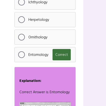
Ichthyology
Herpetology
Ornithology
Entomology
Correct
Explanation:
Correct Answer is: Entomology