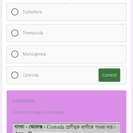
Turbellaria
Trematoda
Monogenea
Cestoda
Correct
Explanation:
Correct Answer is: Cestoda