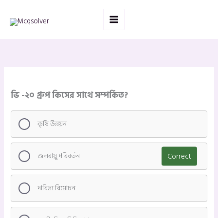
Skip
to
content
ভি -২০ গ্রুপ কিসের সাথে সম্পর্কিত?
কৃষি উন্নয়ন
জলবায়ু পরিবর্তন
Correct
দারিদ্র্য বিমোচন