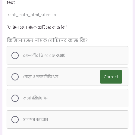
tedt
[rank_math_html_sitemap]
ফিব্রিনোজেন নামক প্রোটিনের কাজ কি?
ফিব্রিনোজেন নামক প্রোটিনের কাজ কি?
রক্তনালীর ভিতর রক্ত জমাট
পোড়া ও শল্য চিকিৎসা
Correct
করোনারীথ্রম্বসিস
মলাশয় ক্যান্সার