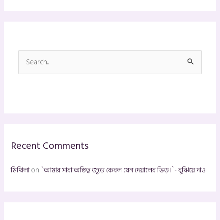
S
e
a
r
c
h
Recent Comments
f
o
মিথিলা
on
`আমার সারা অস্তিত্ব জুড়ে কেবল যেন দেয়ালের ভিড়।`- বুঝিয়ে দাও।
r
: