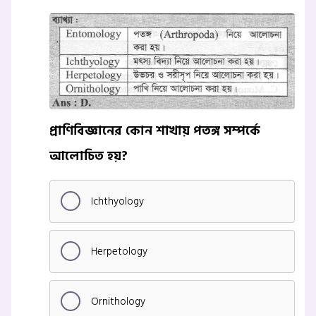
প্রাণিবিজ্ঞানের কোন শাখায় পতঙ্গ সম্পর্কে
আলোচিত হয়?
Ichthyology
Herpetology
Ornithology