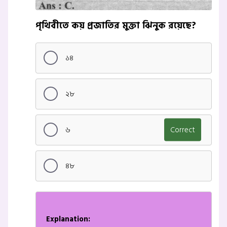
পৃথিবীতে কয় প্রজাতির মুক্তা ঝিনুক রয়েছে?
১৪
২৮
৬
Correct
৪৮
Explanation: