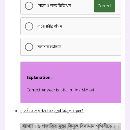
পোড়া ও শল্য চিকিৎসা
Correct
করোনারীথ্রম্বসিস
মলাশয় ক্যান্সার
Explanation:
Correct Answer is: পোড়া ও শল্য চিকিৎসা
পৃথিবীতে কয় প্রজাতির মুক্তা ঝিনুক রয়েছে?