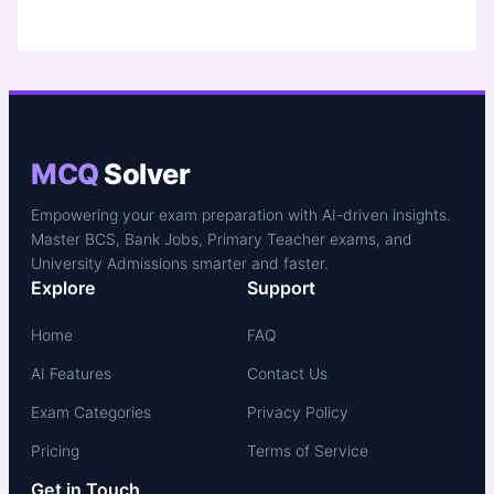
MCQ
Solver
Empowering your exam preparation with AI-driven insights.
Master BCS, Bank Jobs, Primary Teacher exams, and
University Admissions smarter and faster.
Explore
Support
Home
FAQ
AI Features
Contact Us
Exam Categories
Privacy Policy
Pricing
Terms of Service
Get in Touch