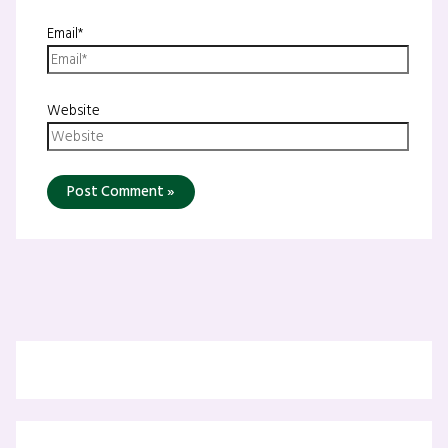
Email*
Website