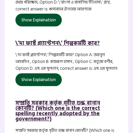
প্রথম পরিচ্ছেদে, Option D: \'বাংলা ও বাঙ্গালির ইতিহাস\' গ্রন্থে,
correct answer is: ঋগবেদের ঐতরেয় আরণ্যকে
Show Explaination
\’দ্য ফার্স্ট প্ল্যান্টেশন\’ শিল্পকর্মটি কার?
\'দ্য ফার্স্ট প্ল্যান্টেশন\' শিল্পকর্মটি কার? Option A: জয়নুল
আবেদিন , Option B: কামরুল হাসান , Option C: মর্তুজা বশীর,
Option D: এস. এম সুলতান, correct answer is: এস. এম সুলতান
Show Explaination
সম্প্রতি সরকার কর্তৃক গৃহীত শুদ্ধ বানান
কোনটি? (Which one is the correct
spelling recently adopted by the
government?)
সম্প্রতি সরকার কর্তৃক গৃহীত শুদ্ধ বানান কোনটি? (Which one is