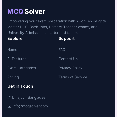
MCQ
Solver
Empowering your exam preparation with AI-driven insights.
Master BCS, Bank Jobs, Primary Teacher exams, and
University Admissions smarter and faster.
Explore
Support
Home
FAQ
AI Features
Contact Us
Exam Categories
Privacy Policy
Pricing
Terms of Service
Get in Touch
📍 Dinajpur, Bangladesh
✉️ info@mcqsolver.com