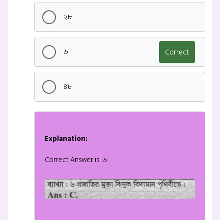
২৮
৬
Correct
৪৮
Explanation:
Correct Answer is: ৬