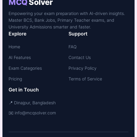
MCQ
Solver
Empowering your exam preparation with AI-driven insights.
Master BCS, Bank Jobs, Primary Teacher exams, and
University Admissions smarter and faster.
Explore
Support
Home
FAQ
AI Features
Contact Us
Exam Categories
Privacy Policy
Pricing
Terms of Service
Get in Touch
📍 Dinajpur, Bangladesh
✉️ info@mcqsolver.com