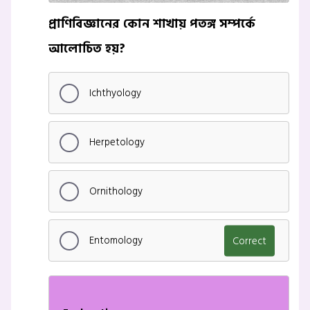
প্রাণিবিজ্ঞানের কোন শাখায় পতঙ্গ সম্পর্কে
আলোচিত হয়?
Ichthyology
Herpetology
Ornithology
Entomology
Correct