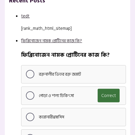
Recent Posts
tedt
[rank_math_html_sitemap]
ফিব্রিনোজেন নামক প্রোটিনের কাজ কি?
ফিব্রিনোজেন নামক প্রোটিনের কাজ কি?
রক্তনালীর ভিতর রক্ত জমাট
পোড়া ও শল্য চিকিৎসা
Correct
করোনারীথ্রম্বসিস