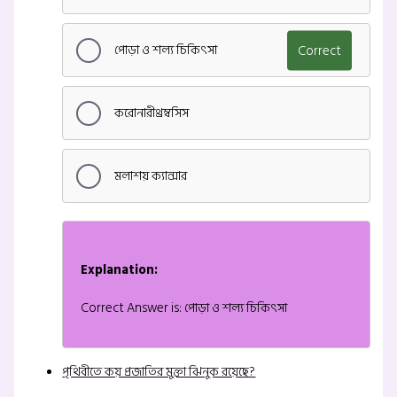
পোড়া ও শল্য চিকিৎসা
Correct
করোনারীথ্রম্বসিস
মলাশয় ক্যান্সার
Explanation:
Correct Answer is: পোড়া ও শল্য চিকিৎসা
পৃথিবীতে কয় প্রজাতির মুক্তা ঝিনুক রয়েছে?