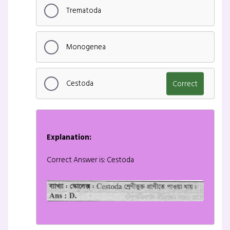
Trematoda
Monogenea
Cestoda
Correct
Explanation:
Correct Answer is: Cestoda