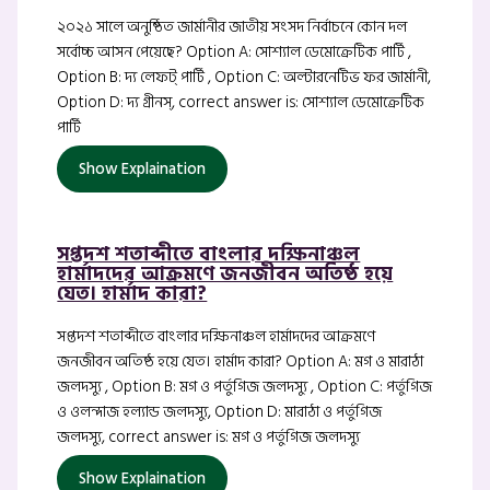
২০২১ সালে অনুষ্ঠিত জার্মানীর জাতীয় সংসদ নির্বাচনে কোন দল
সর্বোচ্চ আসন পেয়েছে? Option A: সোশ্যাল ডেমোক্রেটিক পার্টি ,
Option B: দ্য লেফট্ পার্টি , Option C: অল্টারনেটিভ ফর জার্মানী,
Option D: দ্য গ্রীনস্, correct answer is: সোশ্যাল ডেমোক্রেটিক
পার্টি
Show Explaination
সপ্তদশ শতাব্দীতে বাংলার দক্ষিনাঞ্চল
হার্মাদদের আক্রমণে জনজীবন অতিষ্ঠ হয়ে
যেত। হার্মাদ কারা?
সপ্তদশ শতাব্দীতে বাংলার দক্ষিনাঞ্চল হার্মাদদের আক্রমণে
জনজীবন অতিষ্ঠ হয়ে যেত। হার্মাদ কারা? Option A: মগ ও মারাঠা
জলদস্যু , Option B: মগ ও পর্তুগিজ জলদস্যু , Option C: পর্তুগিজ
ও ওলন্দাজ হল্যান্ড জলদস্যু, Option D: মারাঠা ও পর্তুগিজ
জলদস্যু, correct answer is: মগ ও পর্তুগিজ জলদস্যু
Show Explaination