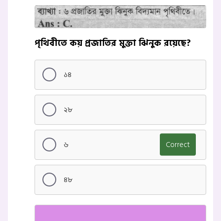
পৃথিবীতে কয় প্রজাতির মুক্তা ঝিনুক রয়েছে?
১৪
২৮
৬
Correct
৪৮