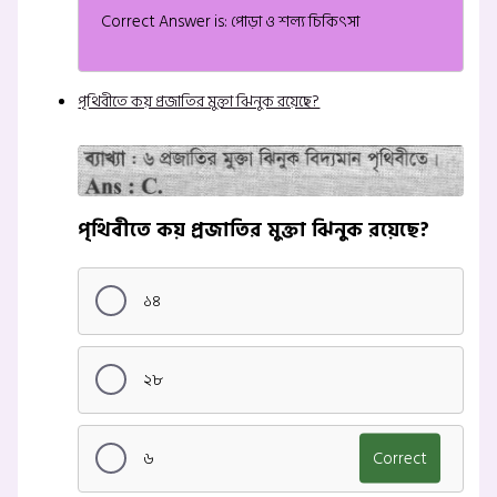
Correct Answer is: পোড়া ও শল্য চিকিৎসা
পৃথিবীতে কয় প্রজাতির মুক্তা ঝিনুক রয়েছে?
পৃথিবীতে কয় প্রজাতির মুক্তা ঝিনুক রয়েছে?
১৪
২৮
৬
Correct