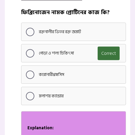
ফিব্রিনোজেন নামক প্রোটিনের কাজ কি?
রক্তনালীর ভিতর রক্ত জমাট
পোড়া ও শল্য চিকিৎসা
Correct
করোনারীথ্রম্বসিস
মলাশয় ক্যান্সার
Explanation: