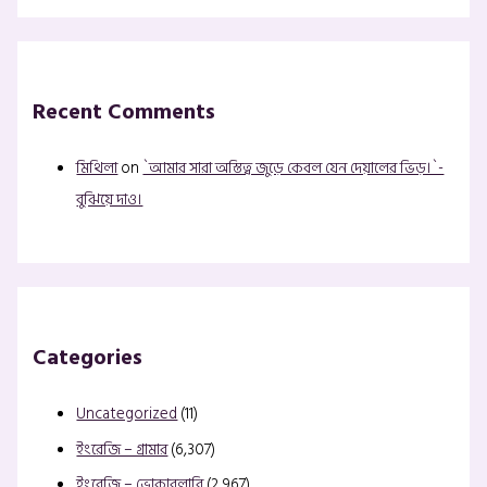
Recent Comments
মিথিলা
on
`আমার সারা অস্তিত্ব জুড়ে কেবল যেন দেয়ালের ভিড়।`-
বুঝিয়ে দাও।
Categories
Uncategorized
(11)
ইংরেজি – গ্রামার
(6,307)
ইংরেজি – ভোকাবুলারি
(2,967)