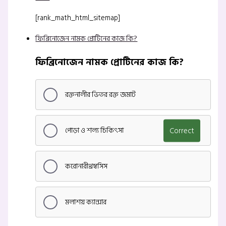
[rank_math_html_sitemap]
ফিব্রিনোজেন নামক প্রোটিনের কাজ কি?
ফিব্রিনোজেন নামক প্রোটিনের কাজ কি?
রক্তনালীর ভিতর রক্ত জমাট
পোড়া ও শল্য চিকিৎসা
Correct
করোনারীথ্রম্বসিস
মলাশয় ক্যান্সার