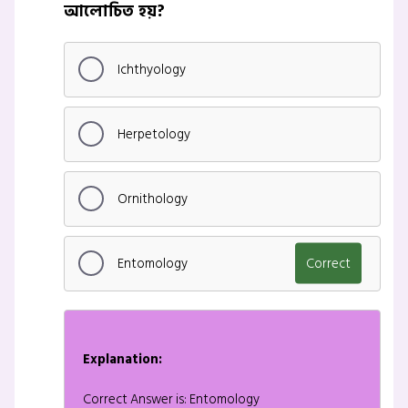
আলোচিত হয়?
Ichthyology
Herpetology
Ornithology
Entomology
Correct
Explanation:
Correct Answer is: Entomology