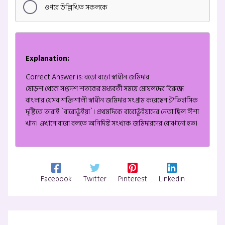
ওপরে উল্লিখিত সকলকে
Explanation:
Correct Answer is: বড়ো বড়ো স্বাধীন জমিদার
ষোড়শ থেকে সপ্তদশ শতকের মধ্যবর্তী সময়ে মোঘলদের বিরুদ্ধে
বাংলার যেসব শক্তিশালী স্বাধীন জমিদার সংগ্রাম করেছেন ঐতিহাসিক
দৃষ্টিতে তারাই `বারোভূঁইয়া`। প্রথমদিকে বারোভূঁইয়াদের নেতা ছিল ঈশা
খান। এখানে বারো বলতে অনির্দিষ্ট সংখ্যক জমিদারদের বোঝানো হত।
Facebook
Twitter
Pinterest
Linkedin