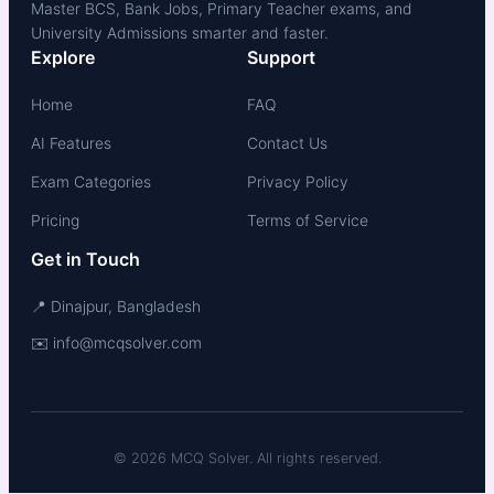
Master BCS, Bank Jobs, Primary Teacher exams, and
University Admissions smarter and faster.
Explore
Support
Home
FAQ
AI Features
Contact Us
Exam Categories
Privacy Policy
Pricing
Terms of Service
Get in Touch
📍 Dinajpur, Bangladesh
✉️ info@mcqsolver.com
© 2026 MCQ Solver. All rights reserved.