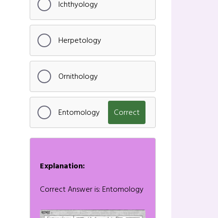
Ichthyology
Herpetology
Ornithology
Entomology
Correct
Explanation:
Correct Answer is: Entomology