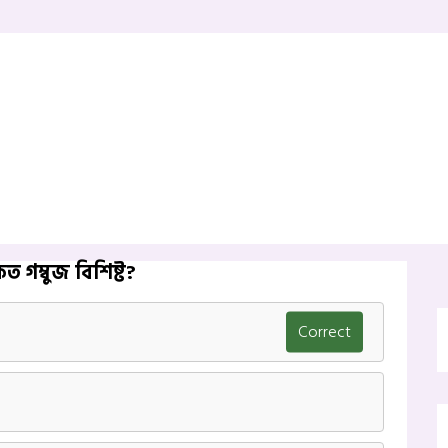
 গম্বুজ বিশিষ্ট?
Correct