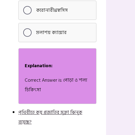
করোনারীথ্রম্বসিস
মলাশয় ক্যান্সার
Explanation:
Correct Answer is: পোড়া ও শল্য
চিকিৎসা
পৃথিবীতে কয় প্রজাতির মুক্তা ঝিনুক
রয়েছে?