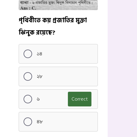
পৃথিবীতে কয় প্রজাতির মুক্তা
ঝিনুক রয়েছে?
১৪
২৮
৬
Correct
৪৮