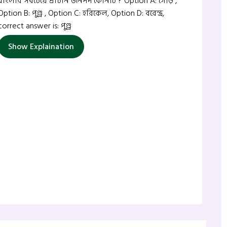
বাংলার সবচেয়ে প্রাচীন জনপদ কোনটি ? Option A: গৌড় ,
Option B: পুণ্ড্র , Option C: হরিকেল, Option D: বরেন্দ্র,
correct answer is: পুণ্ড্র
Show Explaination