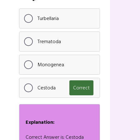
Turbellaria
Trematoda
Monogenea
Cestoda
Correct
Explanation:
Correct Answer is: Cestoda