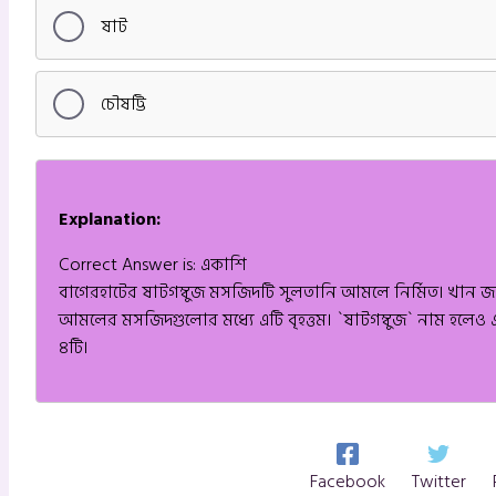
ষাট
চৌষট্টি
Explanation:
Correct Answer is: একাশি
বাগেরহাটের ষাটগম্বুজ মসজিদটি সুলতানি আমলে নির্মিত। খান জা
আমলের মসজিদগুলোর মধ্যে এটি বৃহত্তম। `ষাটগম্বুজ` নাম হলেও 
৪টি।
Facebook
Twitter