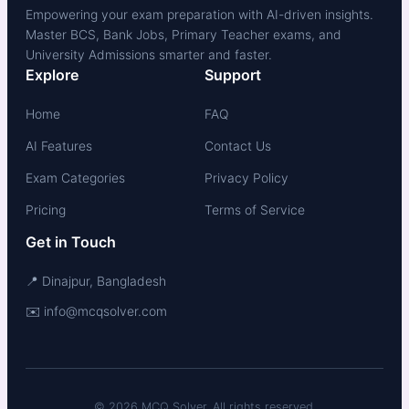
Empowering your exam preparation with AI-driven insights.
Master BCS, Bank Jobs, Primary Teacher exams, and
University Admissions smarter and faster.
Explore
Support
Home
FAQ
AI Features
Contact Us
Exam Categories
Privacy Policy
Pricing
Terms of Service
Get in Touch
📍 Dinajpur, Bangladesh
✉️ info@mcqsolver.com
© 2026 MCQ Solver. All rights reserved.