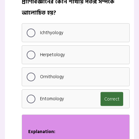
প্রাণিবিজ্ঞানের কোন শাখায় পতঙ্গ সম্পর্কে
আলোচিত হয়?
Ichthyology
Herpetology
Ornithology
Entomology
Correct
Explanation: