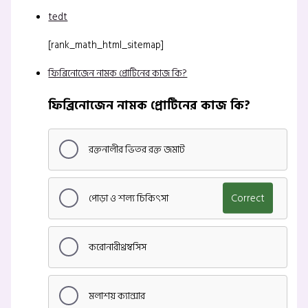
tedt
[rank_math_html_sitemap]
ফিব্রিনোজেন নামক প্রোটিনের কাজ কি?
ফিব্রিনোজেন নামক প্রোটিনের কাজ কি?
রক্তনালীর ভিতর রক্ত জমাট
পোড়া ও শল্য চিকিৎসা
Correct
করোনারীথ্রম্বসিস
মলাশয় ক্যান্সার