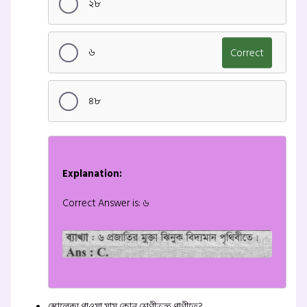
২৮
৬
Correct
৪৮
Explanation:
Correct Answer is: ৬
স্কোলেক্স পাওয়া যায় কোন শ্রেণীভুক্ত প্রাণীতে?