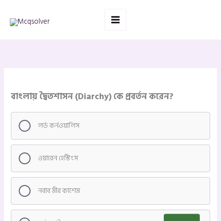
Skip
to
content
বাংলায় দ্বৈতশাসন (Diarchy) কে প্রবর্তন করেন?
লর্ড কর্নওয়ালিস
ওয়ারেন হেস্টিংস
নবাব মীর কাশেম