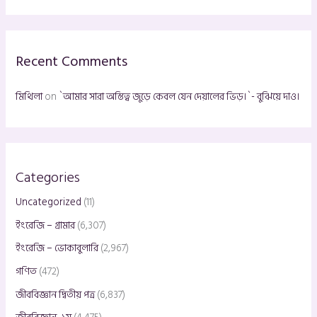
r
c
h
Recent Comments
f
o
মিথিলা
on
`আমার সারা অস্তিত্ব জুড়ে কেবল যেন দেয়ালের ভিড়।`- বুঝিয়ে দাও।
r
:
Categories
Uncategorized
(11)
ইংরেজি – গ্রামার
(6,307)
ইংরেজি – ভোকাবুলারি
(2,967)
গণিত
(472)
জীববিজ্ঞান দ্বিতীয় পত্র
(6,837)