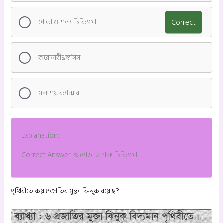
পোড়া ও শল্য চিকিৎসা
Correct
করোনারীথ্রম্বসিস
মলাশয় ক্যান্সার
Explanation:
Correct Answer is: পোড়া ও শল্য চিকিৎসা
পৃথিবীতে কয় প্রজাতির মুক্তা ঝিনুক রয়েছে?