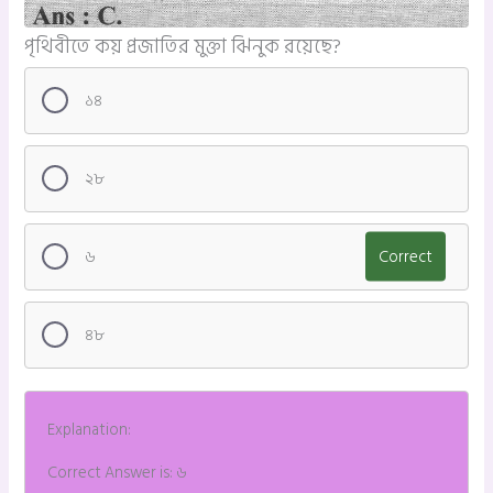
পৃথিবীতে কয় প্রজাতির মুক্তা ঝিনুক রয়েছে?
১৪
২৮
৬
Correct
৪৮
Explanation:
Correct Answer is: ৬