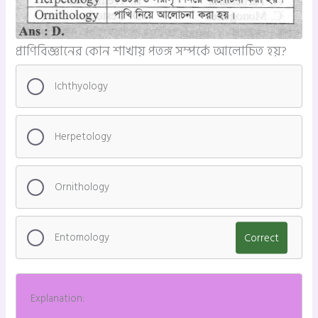
প্রাণিবিজ্ঞানের কোন শাখায় পতঙ্গ সম্পর্কে আলোচিত হয়?
Ichthyology
Herpetology
Ornithology
Entomology
Correct
Explanation: