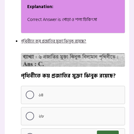
Explanation:
Correct Answer is: পোড়া ও শল্য চিকিৎসা
পৃথিবীতে কয় প্রজাতির মুক্তা ঝিনুক রয়েছে?
পৃথিবীতে কয় প্রজাতির মুক্তা ঝিনুক রয়েছে?
১৪
২৮