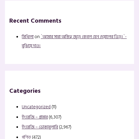
Recent Comments
মিথিলা
on
`আমার সারা অস্তিত্ব জুড়ে কেবল যেন দেয়ালের ভিড়।`-
বুঝিয়ে দাও।
Categories
Uncategorized
(11)
ইংরেজি – গ্রামার
(6,307)
ইংরেজি – ভোকাবুলারি
(2,967)
গণিত
(472)