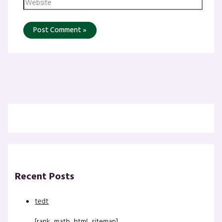
Recent Posts
tedt
[rank_math_html_sitemap]