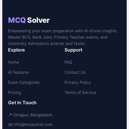
MCQ
Solver
Empowering your exam preparation with AI-driven insights.
Master BCS, Bank Jobs, Primary Teacher exams, and
University Admissions smarter and faster.
Explore
Support
Home
FAQ
AI Features
Contact Us
Exam Categories
Privacy Policy
Pricing
Terms of Service
Get in Touch
📍 Dinajpur, Bangladesh
✉️ info@mcqsolver.com