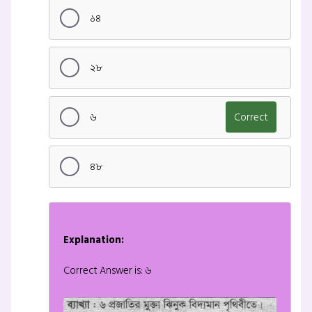
১৪
২৮
৬
Correct
৪৮
Explanation:
Correct Answer is: ৬