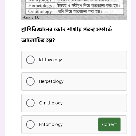
প্রাণিবিজ্ঞানের কোন শাখায় পতঙ্গ সম্পর্কে
আলোচিত হয়?
Ichthyology
Herpetology
Ornithology
Entomology
Correct