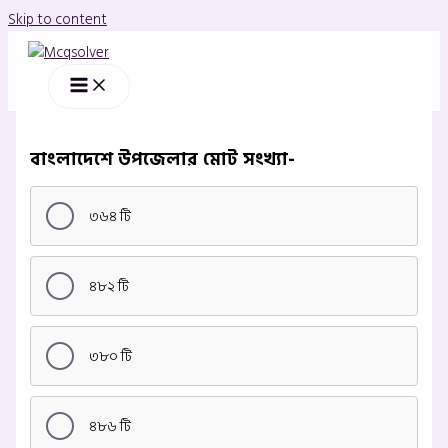
Skip to content
বাংলাদেশে উপজেলার মোট সংখ্যা-
৩৬৪ টি
৪৮২ টি
৩৮০ টি
৪৮৬ টি