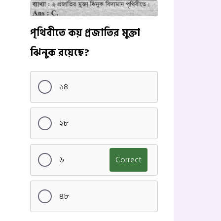
পৃথিবীতে কয় প্রজাতির মুক্তা
ঝিনুক রয়েছে?
১৪
২৮
৬
Correct
৪৮