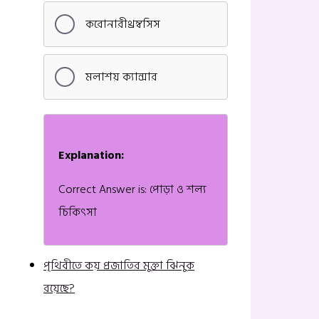
করোনারীথ্রম্বসিস
মলাশয় ক্যান্সার
Explanation:
Correct Answer is: পোড়া ও শল্য
চিকিৎসা
পৃথিবীতে কয় প্রজাতির মুক্তা ঝিনুক
রয়েছে?