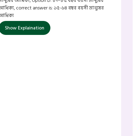
মানুষের আধিক্য, Option D: ৮০-৮৫ বছর বয়সী মানুষের
আধিক্য, correct answer is: ১৫-৬৪ বছর বয়সী মানুষের
আধিক্য
Show Explaination