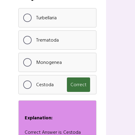
Turbellaria
Trematoda
Monogenea
Cestoda
Correct
Explanation:
Correct Answer is: Cestoda