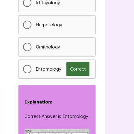
Ichthyology
Herpetology
Ornithology
Entomology
Correct
Explanation:
Correct Answer is: Entomology