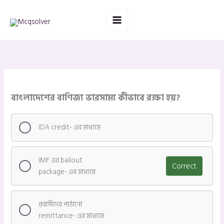
Skip
to
content
বাংলাদেশের বাণিজ্য ভারসাম্য কীভাবে রক্ষা হয়?
IDA credit- এর মাধ্যমে
IMF এর bailout
Correct
package- এর মাধ্যমে
প্রবাসীদের পাঠানো
remittance- এর মাধ্যমে