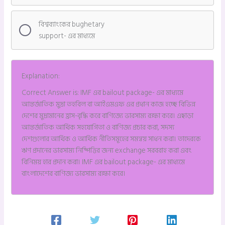
বিশ্বব্যাংকের bughetary
support- এর মাধ্যমে
Explanation:
Correct Answer is: IMF এর bailout package- এর মাধ্যমে
আন্তর্জাতিক মুদ্রা তহবিল বা আইএমএফ এর প্রধান কাজ হচ্ছে বিভিন্ন
দেশের মুদ্রামানের হ্রাস-বৃদ্ধি করে বাণিজ্যে ভারসাম্য রক্ষা করে। এছাড়া
আন্তর্জাতিক আর্থিক সহযোগিতা ও বাণিজ্য প্রচার করা, সদস্য
দেশগুলোর আর্থিক ও আর্থিক নীতিসমূহের সমন্বয় সাধন করা। তাদেরকে
ঋণ প্রদানের ভারসাম্য নিষ্পিত্তির জন্য exchange সরবরাহ করা এবং
বিনিময় হার প্রদান করা। IMF এর bailout package- এর মাধ্যমে
বাংলাদেশের বাণিজ্য ভারসাম্য রক্ষা করে।