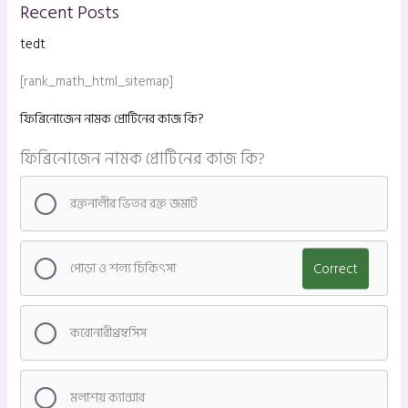
Recent Posts
tedt
[rank_math_html_sitemap]
ফিব্রিনোজেন নামক প্রোটিনের কাজ কি?
ফিব্রিনোজেন নামক প্রোটিনের কাজ কি?
রক্তনালীর ভিতর রক্ত জমাট
পোড়া ও শল্য চিকিৎসা
Correct
করোনারীথ্রম্বসিস
মলাশয় ক্যান্সার