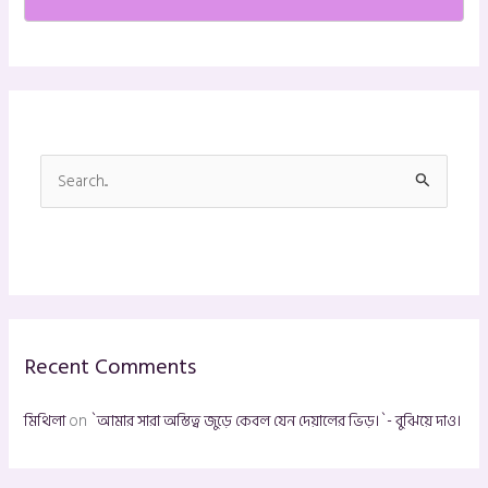
S
e
a
r
c
h
Recent Comments
f
o
মিথিলা
on
`আমার সারা অস্তিত্ব জুড়ে কেবল যেন দেয়ালের ভিড়।`- বুঝিয়ে দাও।
r
: