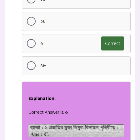
২৮
৬
Correct
৪৮
Explanation:
Correct Answer is: ৬