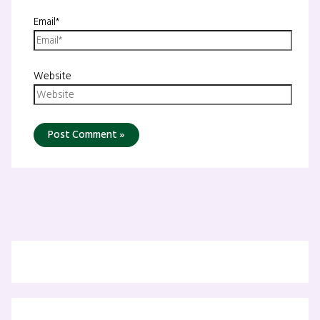
Email*
Website