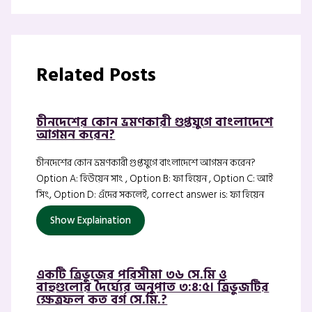
Related Posts
চীনদেশের কোন ভ্রমণকারী গুপ্তযুগে বাংলাদেশে
আগমন করেন?
চীনদেশের কোন ভ্রমণকারী গুপ্তযুগে বাংলাদেশে আগমন করেন?
Option A: হিউয়েন সাং , Option B: ফা হিয়েন , Option C: আই
সিং, Option D: এঁদের সকলেই, correct answer is: ফা হিয়েন
Show Explaination
একটি ত্রিভুজের পরিসীমা ৩৬ সে.মি ও
বাহুগুলোর দৈর্ঘ্যের অনুপাত ৩:৪:৫। ত্রিভুজটির
ক্ষেত্রফল কত বর্গ সে.মি.?