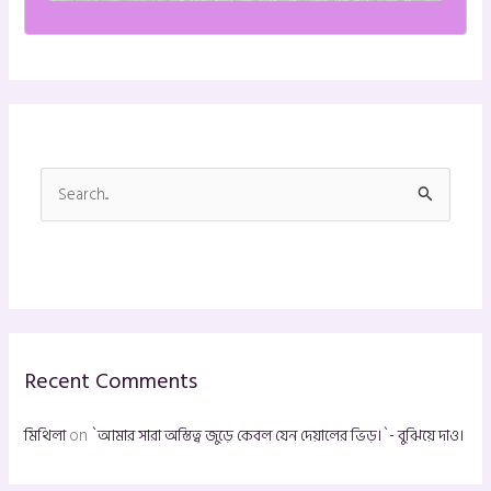
S
e
a
r
c
h
Recent Comments
f
o
মিথিলা
on
`আমার সারা অস্তিত্ব জুড়ে কেবল যেন দেয়ালের ভিড়।`- বুঝিয়ে দাও।
r
: