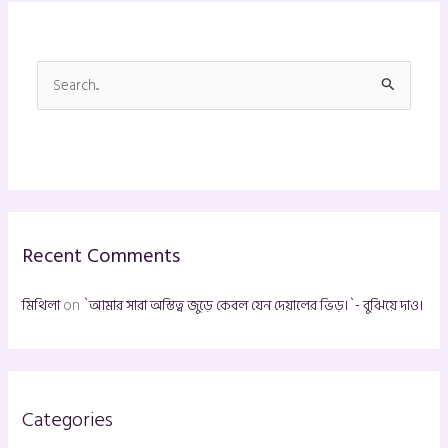
S
e
a
r
c
h
Recent Comments
f
o
মিথিলা
on
`আমার সারা অস্তিত্ব জুড়ে কেবল যেন দেয়ালের ভিড়।`- বুঝিয়ে দাও।
r
:
Categories