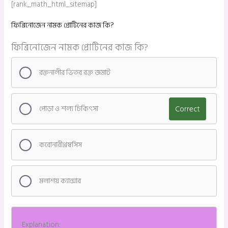
[rank_math_html_sitemap]
ফিব্রিনোজেন নামক প্রোটিনের কাজ কি?
ফিব্রিনোজেন নামক প্রোটিনের কাজ কি?
রক্তনালীর ভিতর রক্ত জমাট
পোড়া ও শল্য চিকিৎসা
Correct
করোনারীথ্রম্বসিস
মলাশয় ক্যান্সার
Explanation: