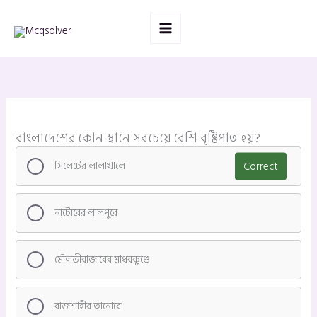
Skip
to
content
বাংলাদেশের কোন স্থানে সবচেয়ে বেশি বৃষ্টিপাত হয়?
সিলেটের লালাখালে
Correct
নাটোরের লালপুরে
মৌলভীবাজারের মাধবকুণ্ডে
রাজশাহীর তানোরে