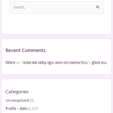
S
e
a
r
c
h
Recent Comments
f
o
মিথিলা
on
`আমার সারা অস্তিত্ব জুড়ে কেবল যেন দেয়ালের ভিড়।`- বুঝিয়ে দাও।
r
:
Categories
Uncategorized
(11)
ইংরেজি – গ্রামার
(6,307)