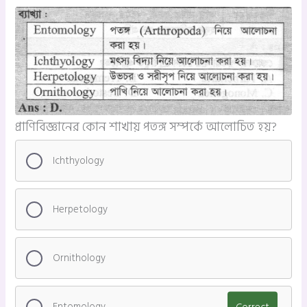
প্রাণিবিজ্ঞানের কোন শাখায় পতঙ্গ সম্পর্কে আলোচিত হয়?
Ichthyology
Herpetology
Ornithology
Entomology
Correct