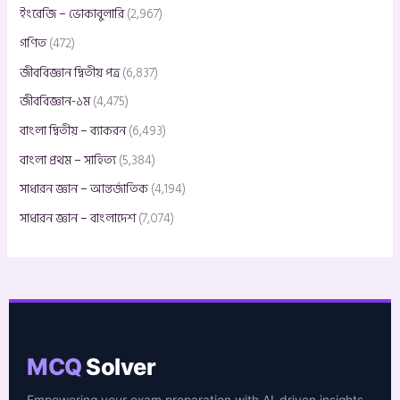
ইংরেজি – ভোকাবুলারি
(2,967)
গণিত
(472)
জীববিজ্ঞান দ্বিতীয় পত্র
(6,837)
জীববিজ্ঞান-১ম
(4,475)
বাংলা দ্বিতীয় – ব্যাকরন
(6,493)
বাংলা প্রথম – সাহিত্য
(5,384)
সাধারন জ্ঞান – আন্তর্জাতিক
(4,194)
সাধারন জ্ঞান – বাংলাদেশ
(7,074)
MCQ
Solver
Empowering your exam preparation with AI-driven insights.