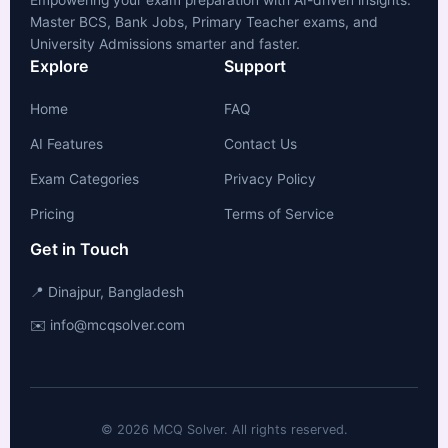
Master BCS, Bank Jobs, Primary Teacher exams, and
University Admissions smarter and faster.
Explore
Support
Home
FAQ
AI Features
Contact Us
Exam Categories
Privacy Policy
Pricing
Terms of Service
Get in Touch
📍 Dinajpur, Bangladesh
✉️ info@mcqsolver.com
© 2026 MCQ Solver. All rights reserved.