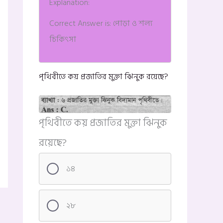
Explanation:
Correct Answer is: পোড়া ও শল্য
চিকিৎসা
পৃথিবীতে কয় প্রজাতির মুক্তা ঝিনুক রয়েছে?
পৃথিবীতে কয় প্রজাতির মুক্তা ঝিনুক
রয়েছে?
১৪
২৮