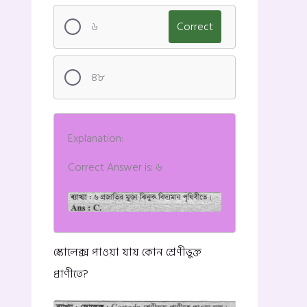
৬
Correct
৪৮
Explanation:
Correct Answer is: ৬
স্কোলেক্স পাওয়া যায় কোন শ্রেণীভুক্ত
প্রাণীতে?