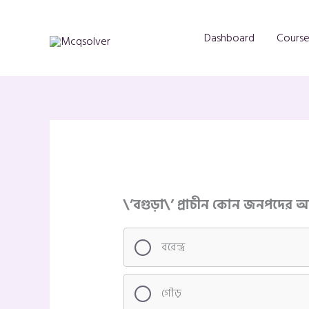
Skip
to
Dashboard
Course
content
\’বগুড়া\’ প্রাচীন কোন জনপদের অন্ত
বরেন্দ্র
গৌড়