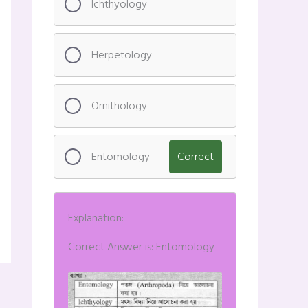
Ichthyology
Herpetology
Ornithology
Entomology
Correct
Explanation:
Correct Answer is: Entomology