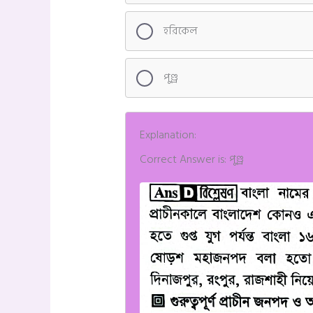
হরিকেল
পুণ্ড্র
Explanation:
Correct Answer is: পুণ্ড্র