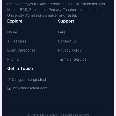
Empowering your exam preparation with AI-driven insights.
Master BCS, Bank Jobs, Primary Teacher exams, and
University Admissions smarter and faster.
Explore
Support
Home
FAQ
AI Features
Contact Us
Exam Categories
Privacy Policy
Pricing
Terms of Service
Get in Touch
📍 Dinajpur, Bangladesh
✉️ info@mcqsolver.com
© 2026 MCQ Solver. All rights reserved.