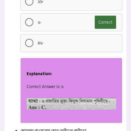
২৮
৬
Correct
৪৮
Explanation:
Correct Answer is: ৬
স্কোলেক্স পাওয়া যায় কোন শ্রেণীভুক্ত প্রাণীতে?