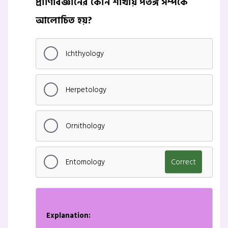
প্রাণিবিজ্ঞানের কোন শাখায় পতঙ্গ সম্পর্কে
আলোচিত হয়?
Ichthyology
Herpetology
Ornithology
Entomology
Correct
Explanation: