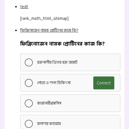
tedt
[rank_math_html_sitemap]
ফিব্রিনোজেন নামক প্রোটিনের কাজ কি?
ফিব্রিনোজেন নামক প্রোটিনের কাজ কি?
রক্তনালীর ভিতর রক্ত জমাট
পোড়া ও শল্য চিকিৎসা
Correct
করোনারীথ্রম্বসিস
মলাশয় ক্যান্সার