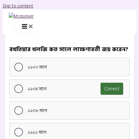
Skip to content
বখতিয়ার খলজি কত সালে লাক্ষণাবতী জয় করেন?
১২০০ সালে
১২০৪ সালে
Correct
১২০৮ সালে
১২১২ সালে