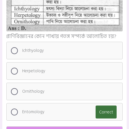
প্রাণিবিজ্ঞানের কোন শাখায় পতঙ্গ সম্পর্কে আলোচিত হয়?
Ichthyology
Herpetology
Ornithology
Entomology
Correct