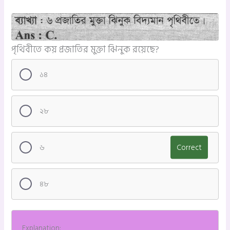
পৃথিবীতে কয় প্রজাতির মুক্তা ঝিনুক রয়েছে?
১৪
২৮
৬
Correct
৪৮
Explanation: