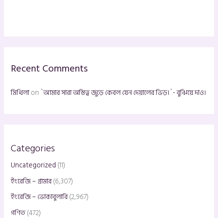
e
a
r
c
h
Recent Comments
f
o
মিথিলা
on
`আমার সারা অস্তিত্ব জুড়ে কেবল যেন দেয়ালের ভিড়।`- বুঝিয়ে দাও।
r
:
Categories
Uncategorized
(11)
ইংরেজি – গ্রামার
(6,307)
ইংরেজি – ভোকাবুলারি
(2,967)
গণিত
(472)