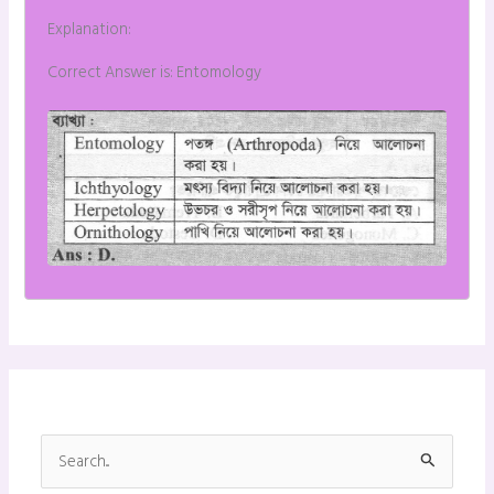
Explanation:
Correct Answer is: Entomology
S