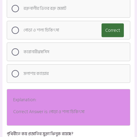
রক্তনালীর ভিতর রক্ত জমাট
পোড়া ও শল্য চিকিৎসা
Correct
করোনারীথ্রম্বসিস
মলাশয় ক্যান্সার
Explanation:
Correct Answer is: পোড়া ও শল্য চিকিৎসা
পৃথিবীতে কয় প্রজাতির মুক্তা ঝিনুক রয়েছে?