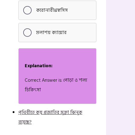
করোনারীথ্রম্বসিস
মলাশয় ক্যান্সার
Explanation:
Correct Answer is: পোড়া ও শল্য
চিকিৎসা
পৃথিবীতে কয় প্রজাতির মুক্তা ঝিনুক
রয়েছে?