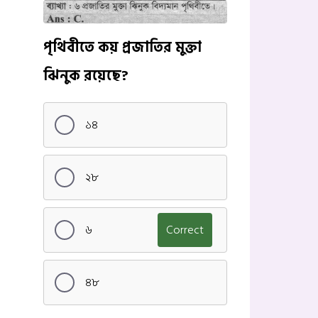
পৃথিবীতে কয় প্রজাতির মুক্তা
ঝিনুক রয়েছে?
১৪
২৮
৬
Correct
৪৮