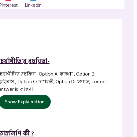
Pinterest
Linkedin
‘চর্যাগীতি’র রচয়িতা-
‘চর্যাগীতি’র রচয়িতা- Option A: কাহ্নপা , Option B:
কৃত্তিবাস , Option C: চন্দ্রাবতী, Option D: হেমচন্দ্র, correct
answer is: কাহ্নপা
Show Explaination
তাম্রলিপি কী ?