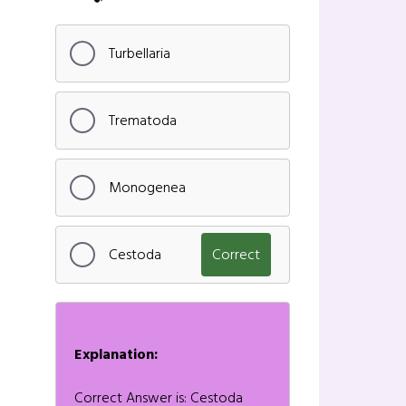
Turbellaria
Trematoda
Monogenea
Cestoda
Correct
Explanation:
Correct Answer is: Cestoda