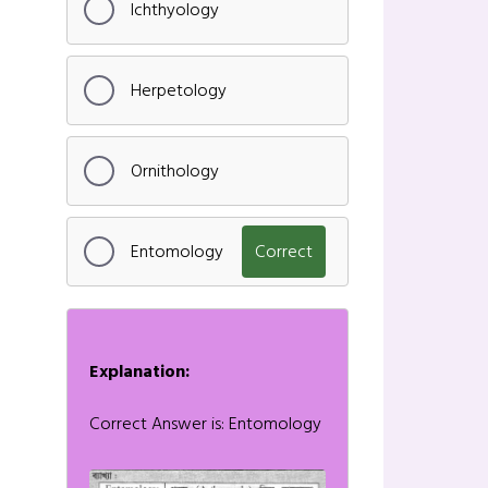
Ichthyology
Herpetology
Ornithology
Entomology
Correct
Explanation:
Correct Answer is: Entomology