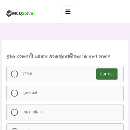
Skip
to
content
প্রাক-ইসলামী আরবে একেশ্বরবাদীদের কি বলা হতো?
হানিফ
Correct
মুসতারিবা
আল-আমিন