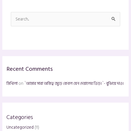
S
e
a
r
c
h
Recent Comments
f
o
মিথিলা
on
`আমার সারা অস্তিত্ব জুড়ে কেবল যেন দেয়ালের ভিড়।`- বুঝিয়ে দাও।
r
:
Categories
Uncategorized
(11)