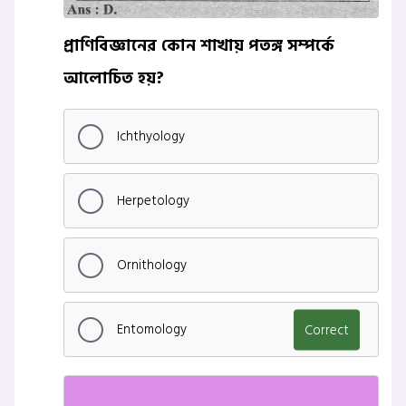
প্রাণিবিজ্ঞানের কোন শাখায় পতঙ্গ সম্পর্কে
আলোচিত হয়?
Ichthyology
Herpetology
Ornithology
Entomology
Correct