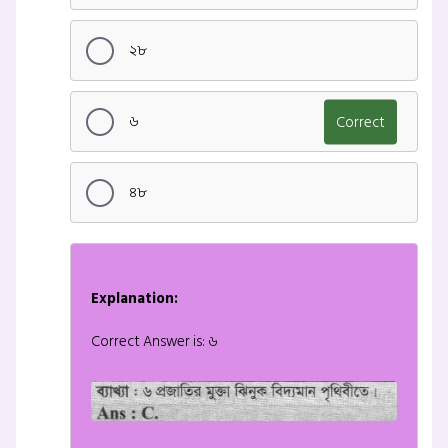
২৮
৬
Correct
৪৮
Explanation:
Correct Answer is: ৬