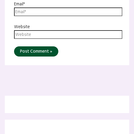
Email*
Website