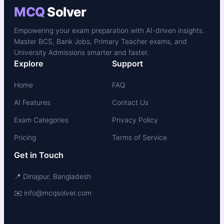
MCQ
Solver
Empowering your exam preparation with AI-driven insights.
Master BCS, Bank Jobs, Primary Teacher exams, and
University Admissions smarter and faster.
Explore
Support
Home
FAQ
AI Features
Contact Us
Exam Categories
Privacy Policy
Pricing
Terms of Service
Get in Touch
📍 Dinajpur, Bangladesh
✉️ info@mcqsolver.com