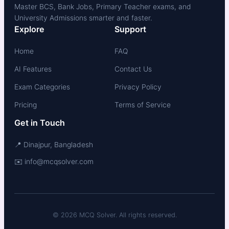
Master BCS, Bank Jobs, Primary Teacher exams, and
University Admissions smarter and faster.
Explore
Support
Home
FAQ
AI Features
Contact Us
Exam Categories
Privacy Policy
Pricing
Terms of Service
Get in Touch
📍 Dinajpur, Bangladesh
✉️ info@mcqsolver.com
© 2026 MCQ Solver. All rights reserved.