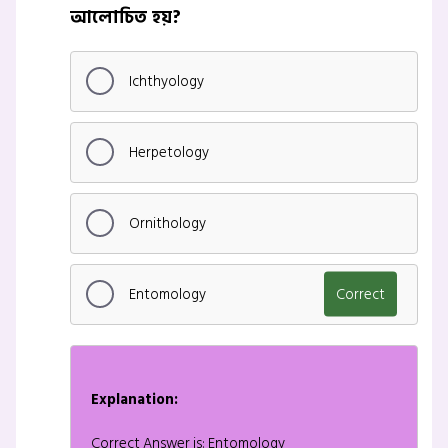
আলোচিত হয়?
Ichthyology
Herpetology
Ornithology
Entomology
Correct
Explanation:
Correct Answer is: Entomology