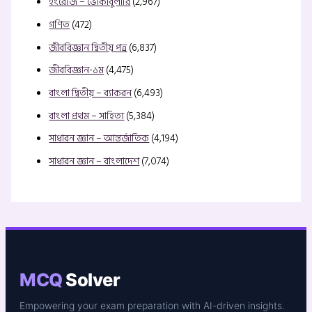
ইংরেজি – ভোকাবুলারি
(2,967)
গণিত
(472)
জীববিজ্ঞান দ্বিতীয় পত্র
(6,837)
জীববিজ্ঞান-১ম
(4,475)
বাংলা দ্বিতীয় – ব্যাকরন
(6,493)
বাংলা প্রথম – সাহিত্য
(5,384)
সাধারন জ্ঞান – আন্তর্জাতিক
(4,194)
সাধারন জ্ঞান – বাংলাদেশ
(7,074)
MCQ
Solver
Empowering your exam preparation with AI-driven insights.