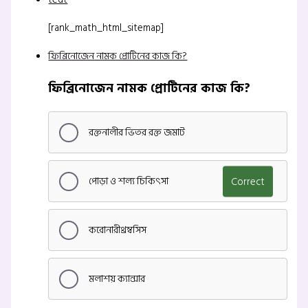
[rank_math_html_sitemap]
ফিব্রিনোজেন নামক প্রোটিনের কাজ কি?
ফিব্রিনোজেন নামক প্রোটিনের কাজ কি?
রক্তনালীর ভিতর রক্ত জমাট
পোড়া ও শল্য চিকিৎসা
Correct
করোনারীথ্রম্বসিস
মলাশয় ক্যান্সার