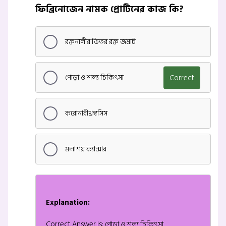
ফিব্রিনোজেন নামক প্রোটিনের কাজ কি?
রক্তনালীর ভিতর রক্ত জমাট
পোড়া ও শল্য চিকিৎসা
Correct
করোনারীথ্রম্বসিস
মলাশয় ক্যান্সার
Explanation:
Correct Answer is: পোড়া ও শল্য চিকিৎসা