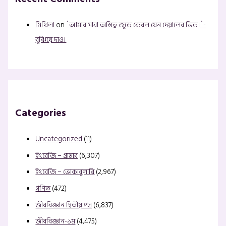
মিথিলা
on
`আমার সারা অস্তিত্ব জুড়ে কেবল যেন দেয়ালের ভিড়।`-
বুঝিয়ে দাও।
Categories
Uncategorized
(11)
ইংরেজি – গ্রামার
(6,307)
ইংরেজি – ভোকাবুলারি
(2,967)
গণিত
(472)
জীববিজ্ঞান দ্বিতীয় পত্র
(6,837)
জীববিজ্ঞান-১ম
(4,475)