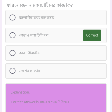
ফিব্রিনোজেন নামক প্রোটিনের কাজ কি?
রক্তনালীর ভিতর রক্ত জমাট
পোড়া ও শল্য চিকিৎসা
Correct
করোনারীথ্রম্বসিস
মলাশয় ক্যান্সার
Explanation:
Correct Answer is: পোড়া ও শল্য চিকিৎসা