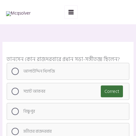
Skip
to
content
তানসেন কোন রাজদরবারে প্রধান সভা-সঙ্গীতজ্ঞ ছিলেন?
আলাউদ্দিন খিলজি
সম্রাট আকবর
Correct
বিষ্ণুপুর
মহীশুর রাজদরবার