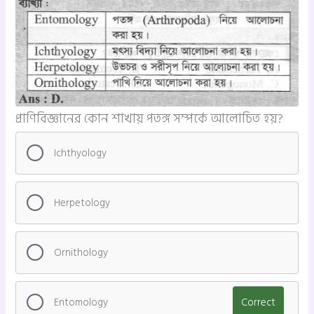
প্রাণিবিজ্ঞানের কোন শাখায় পতঙ্গ সম্পর্কে আলোচিত হয়?
Ichthyology
Herpetology
Ornithology
Entomology
Correct