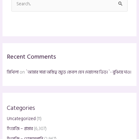
S
e
a
r
c
h
Recent Comments
f
o
মিথিলা
on
`আমার সারা অস্তিত্ব জুড়ে কেবল যেন দেয়ালের ভিড়।`- বুঝিয়ে দাও।
r
:
Categories
Uncategorized
(11)
ইংরেজি – গ্রামার
(6,307)
ইংরেজি – ভোকাবুলারি
(2,967)