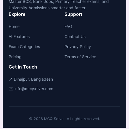
Master BCS, Bank Jobs, Primary Teacher exams, and
University Admissions smarter and faster.
Explore
Support
Home
FAQ
AI Features
Contact Us
Exam Categories
Privacy Policy
Pricing
Terms of Service
Get in Touch
📍 Dinajpur, Bangladesh
✉️ info@mcqsolver.com
© 2026 MCQ Solver. All rights reserved.