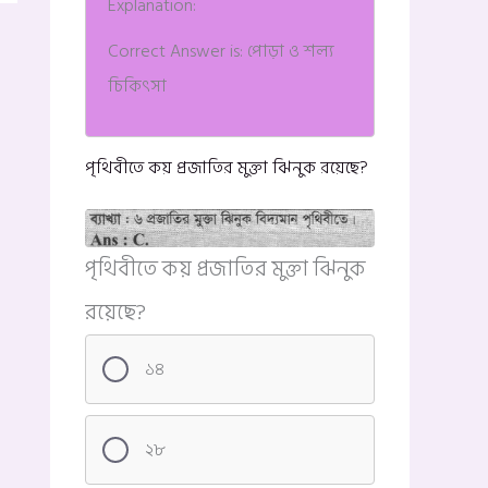
Explanation:
Correct Answer is: পোড়া ও শল্য
চিকিৎসা
পৃথিবীতে কয় প্রজাতির মুক্তা ঝিনুক রয়েছে?
পৃথিবীতে কয় প্রজাতির মুক্তা ঝিনুক
রয়েছে?
১৪
২৮