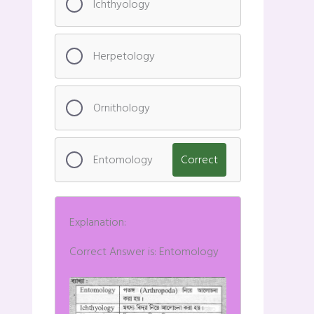
Ichthyology
Herpetology
Ornithology
Entomology
Correct
Explanation:
Correct Answer is: Entomology