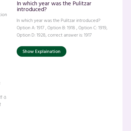
In which year was the Pulitzar
introduced?
tion
In which year was the Pulitzar introduced?
Option A: 1917 , Option B: 1918 , Option C: 1919,
Option D: 1928, correct answer is: 1917
Show Explaination
:
লা ও
া