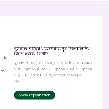
নুসরাত শাহের \’আশরাফপুর শিলালিপি\’
কোন হরফে লেখা?
বর্দি
নুসরাত শাহের \'আশরাফপুর শিলালিপি\' কোন হরফে
লেখা? Option A: আরবি , Option B: ফার্সি , Option
rect
C: তুঘরা, Option D: হিন্দি, correct answer is:
আরবি
Show Explaination