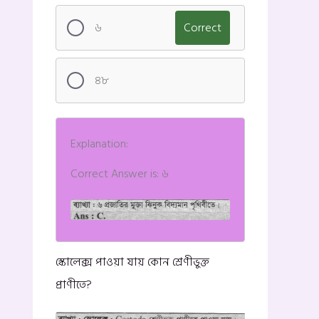
৬
Correct
৪৮
Explanation:
Correct Answer is: ৬
স্কোলেক্স পাওয়া যায় কোন শ্রেণীভুক্ত
প্রাণীতে?