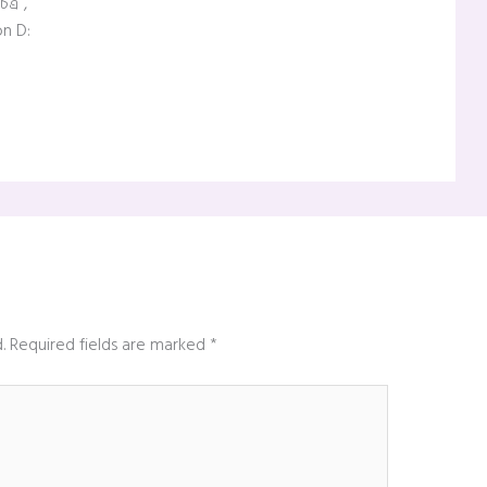
ত্র ,
on D:
.
Required fields are marked
*