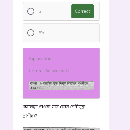
৬
Correct
৪৮
Explanation:
Correct Answer is: ৬
স্কোলেক্স পাওয়া যায় কোন শ্রেণীভুক্ত
প্রাণীতে?