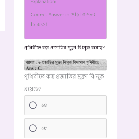
Explanation:
Correct Answer is: পোড়া ও শল্য
চিকিৎসা
পৃথিবীতে কয় প্রজাতির মুক্তা ঝিনুক রয়েছে?
পৃথিবীতে কয় প্রজাতির মুক্তা ঝিনুক
রয়েছে?
১৪
২৮