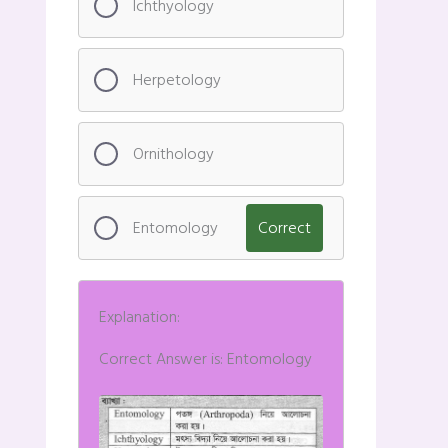
Ichthyology
Herpetology
Ornithology
Entomology
Correct
Explanation:
Correct Answer is: Entomology