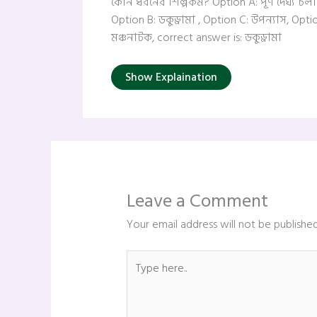
কোন ধরনের শিল্পকর্ম? Option A: পূর্ণ দৈর্ঘ্য চলচি
Option B: ডকুড্রামা , Option C: উপন্যাস, Opti
মঞ্চনাটক, correct answer is: ডকুড্রামা
Show Explaination
Leave a Comment
Your email address will not be published
Type
here..