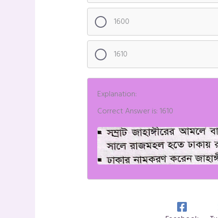
1600
1610
Explanation:
Correct Answer is: 1610