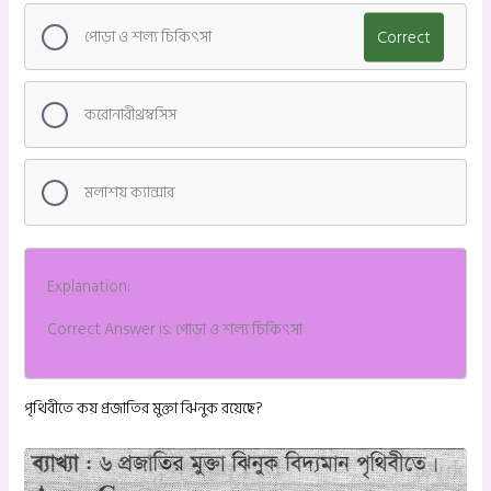
পোড়া ও শল্য চিকিৎসা
Correct
করোনারীথ্রম্বসিস
মলাশয় ক্যান্সার
Explanation:
Correct Answer is: পোড়া ও শল্য চিকিৎসা
পৃথিবীতে কয় প্রজাতির মুক্তা ঝিনুক রয়েছে?