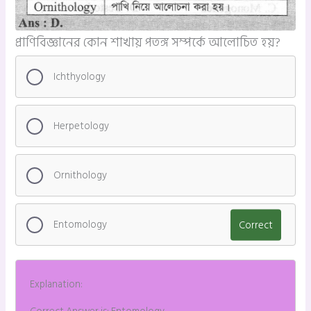
প্রাণিবিজ্ঞানের কোন শাখায় পতঙ্গ সম্পর্কে আলোচিত হয়?
Ichthyology
Herpetology
Ornithology
Entomology
Correct
Explanation: