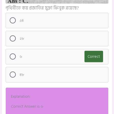
পৃথিবীতে কয় প্রজাতির মুক্তা ঝিনুক রয়েছে?
১৪
২৮
৬
Correct
৪৮
Explanation:
Correct Answer is: ৬