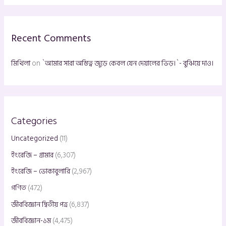
c
h
Recent Comments
f
o
মিথিলা
on
`আমার সারা অস্তিত্ব জুড়ে কেবল যেন দেয়ালের ভিড়।`- বুঝিয়ে দাও।
r
:
Categories
Uncategorized
(11)
ইংরেজি – গ্রামার
(6,307)
ইংরেজি – ভোকাবুলারি
(2,967)
গণিত
(472)
জীববিজ্ঞান দ্বিতীয় পত্র
(6,837)
জীববিজ্ঞান-১ম
(4,475)