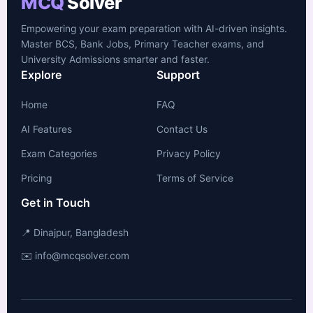
MCQ
Solver
Empowering your exam preparation with AI-driven insights.
Master BCS, Bank Jobs, Primary Teacher exams, and
University Admissions smarter and faster.
Explore
Support
Home
FAQ
AI Features
Contact Us
Exam Categories
Privacy Policy
Pricing
Terms of Service
Get in Touch
📍 Dinajpur, Bangladesh
✉️ info@mcqsolver.com