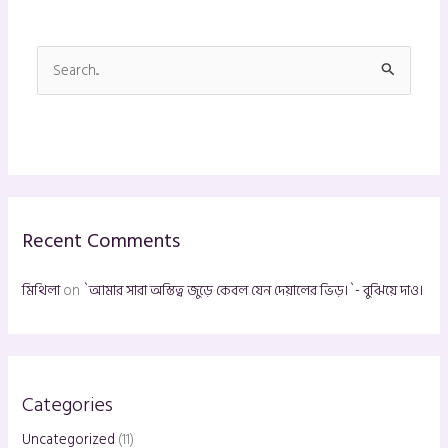
S
e
a
r
c
h
Recent Comments
f
o
মিথিলা
on
`আমার সারা অস্তিত্ব জুড়ে কেবল যেন দেয়ালের ভিড়।`- বুঝিয়ে দাও।
r
:
Categories
Uncategorized
(11)