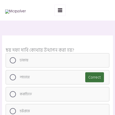
Skip
to
content
ছয় দফা দাবি কোথায় উত্থাপন করা হয়?
ঢাকায়
লাহোরে
Correct
করাচিতে
চট্টগ্রামে