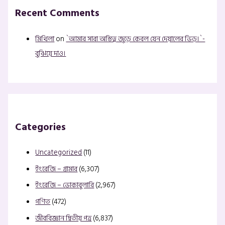
Recent Comments
মিথিলা
on
`আমার সারা অস্তিত্ব জুড়ে কেবল যেন দেয়ালের ভিড়।`-
বুঝিয়ে দাও।
Categories
Uncategorized
(11)
ইংরেজি – গ্রামার
(6,307)
ইংরেজি – ভোকাবুলারি
(2,967)
গণিত
(472)
জীববিজ্ঞান দ্বিতীয় পত্র
(6,837)