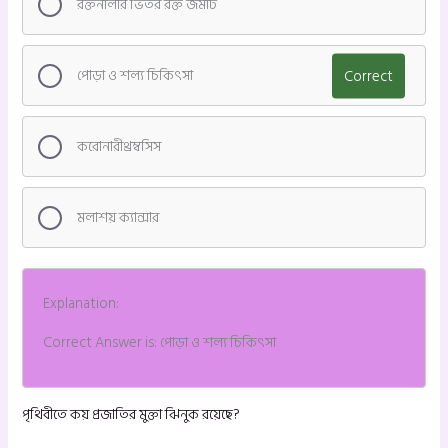
রক্তনালীর ভিতর রক্ত জমাট
পোড়া ও শল্য চিকিৎসা
Correct
করোনারীথ্রম্বসিস
মলাশয় ক্যান্সার
Explanation:
Correct Answer is: পোড়া ও শল্য চিকিৎসা
পৃথিবীতে কয় প্রজাতির মুক্তা ঝিনুক রয়েছে?