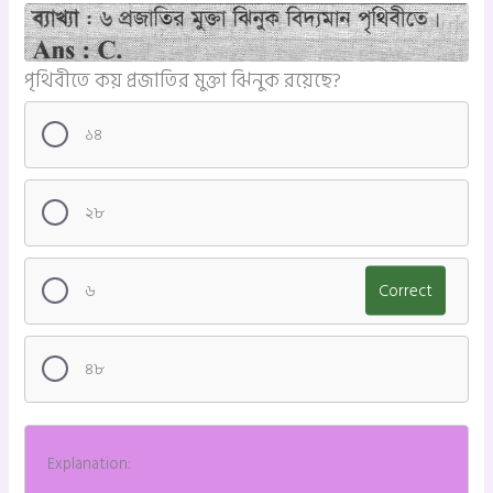
পৃথিবীতে কয় প্রজাতির মুক্তা ঝিনুক রয়েছে?
১৪
২৮
৬
Correct
৪৮
Explanation: