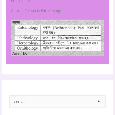
Explanation:
Correct Answer is: Entomology
S
e