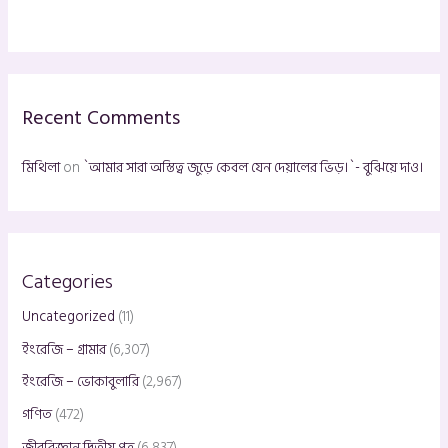
a
r
c
h
Recent Comments
f
o
মিথিলা
on
`আমার সারা অস্তিত্ব জুড়ে কেবল যেন দেয়ালের ভিড়।`- বুঝিয়ে দাও।
r
:
Categories
Uncategorized
(11)
ইংরেজি – গ্রামার
(6,307)
ইংরেজি – ভোকাবুলারি
(2,967)
গণিত
(472)
জীববিজ্ঞান দ্বিতীয় পত্র
(6,837)