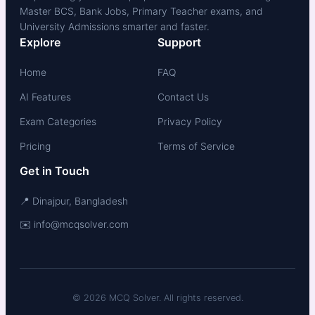
Master BCS, Bank Jobs, Primary Teacher exams, and
University Admissions smarter and faster.
Explore
Support
Home
FAQ
AI Features
Contact Us
Exam Categories
Privacy Policy
Pricing
Terms of Service
Get in Touch
📍 Dinajpur, Bangladesh
✉️ info@mcqsolver.com
© 2026 MCQ Solver. All rights reserved.