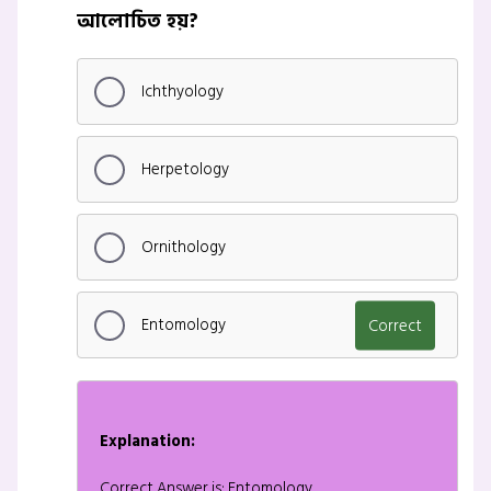
আলোচিত হয়?
Ichthyology
Herpetology
Ornithology
Entomology
Correct
Explanation:
Correct Answer is: Entomology