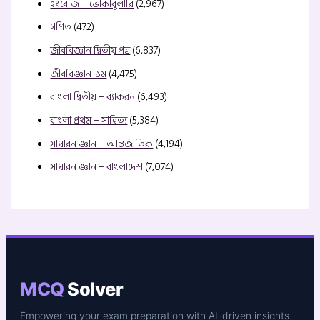
ইংরেজি – ভোকাবুলারি
(2,967)
গণিত
(472)
জীববিজ্ঞান দ্বিতীয় পত্র
(6,837)
জীববিজ্ঞান-১ম
(4,475)
বাংলা দ্বিতীয় – ব্যাকরন
(6,493)
বাংলা প্রথম – সাহিত্য
(5,384)
সাধারন জ্ঞান – আন্তর্জাতিক
(4,194)
সাধারন জ্ঞান – বাংলাদেশ
(7,074)
MCQ
Solver
Empowering your exam preparation with AI-driven insights.