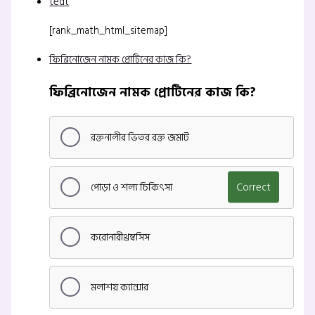
tedt
[rank_math_html_sitemap]
ফিব্রিনোজেন নামক প্রোটিনের কাজ কি?
ফিব্রিনোজেন নামক প্রোটিনের কাজ কি?
রক্তনালীর ভিতর রক্ত জমাট
পোড়া ও শল্য চিকিৎসা
Correct
করোনারীথ্রম্বসিস
মলাশয় ক্যান্সার