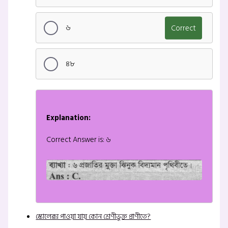
৬
Correct
৪৮
Explanation:
Correct Answer is: ৬
স্কোলেক্স পাওয়া যায় কোন শ্রেণীভুক্ত প্রাণীতে?