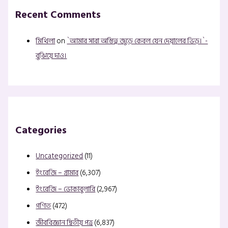
Recent Comments
মিথিলা
on
`আমার সারা অস্তিত্ব জুড়ে কেবল যেন দেয়ালের ভিড়।`-
বুঝিয়ে দাও।
Categories
Uncategorized
(11)
ইংরেজি – গ্রামার
(6,307)
ইংরেজি – ভোকাবুলারি
(2,967)
গণিত
(472)
জীববিজ্ঞান দ্বিতীয় পত্র
(6,837)