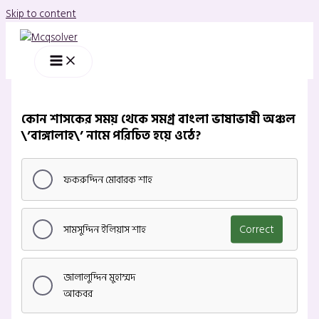
Skip to content
কোন শাসকের সময় থেকে সমগ্র বাংলা ভাষাভাষী অঞ্চল
\’বাঙ্গালাহ\’ নামে পরিচিত হয়ে ওঠে?
ফকরুদ্দিন মোবারক শাহ
সামসুদ্দিন ইলিয়াস শাহ
Correct
জালালুদ্দিন মুহাম্মদ
আকবর