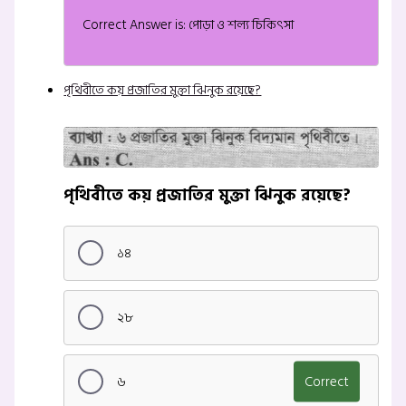
Correct Answer is: পোড়া ও শল্য চিকিৎসা
পৃথিবীতে কয় প্রজাতির মুক্তা ঝিনুক রয়েছে?
পৃথিবীতে কয় প্রজাতির মুক্তা ঝিনুক রয়েছে?
১৪
২৮
৬
Correct